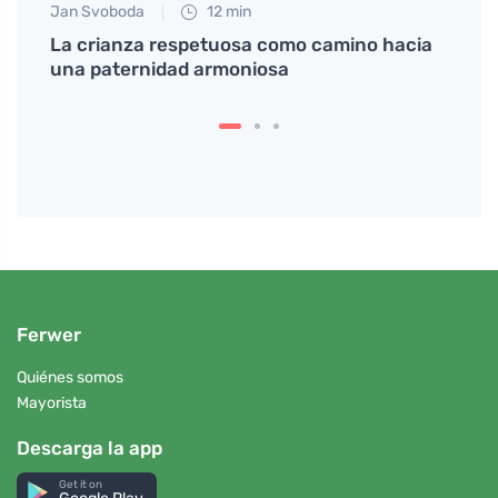
Jan Svoboda
12 min
Petr N
urales
La crianza respetuosa como camino hacia
Apren
una paternidad armoniosa
emba
Ferwer
Quiénes somos
Mayorista
Descarga la app
Get it on