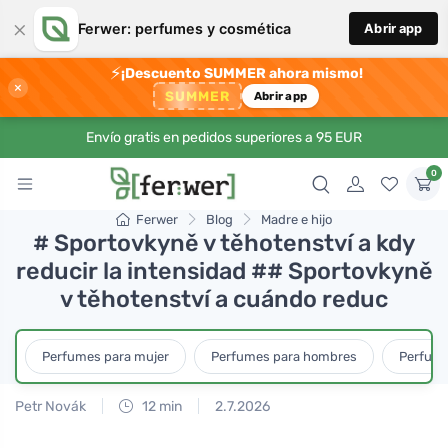
×
Ferwer: perfumes y cosmética
Abrir app
⚡
¡Descuento SUMMER ahora mismo!
×
SUMMER
Abrir app
Envío gratis en pedidos superiores a 95 EUR
0
Ferwer
Blog
Madre e hijo
# Sportovkyně v těhotenství a kdy
reducir la intensidad ## Sportovkyně
v těhotenství a cuándo reduc
Perfumes para mujer
Perfumes para hombres
Perfume
Petr Novák
12 min
2.7.2026