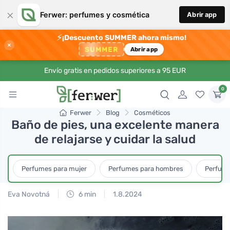
×
Ferwer: perfumes y cosmética
Abrir app
⚡
¡Descuento SUMMER ahora mismo!
×
SUMMER
Abrir app
Envío gratis en pedidos superiores a 95 EUR
0
Ferwer
Blog
Cosméticos
Baño de pies, una excelente manera
de relajarse y cuidar la salud
Perfumes para mujer
Perfumes para hombres
Perfume
Eva Novotná
6 min
1.8.2024