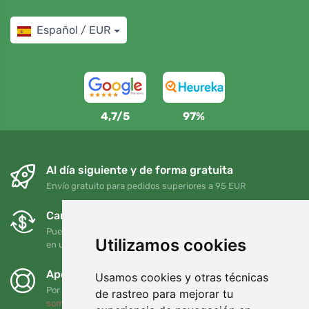
Español / EUR
4,7/5
97%
Al día siguiente y de forma gratuita
Envío gratuito para pedidos superiores a 95 EUR
Cambios y devoluciones gratuitos
Puede devolver o cambiar su pedido en cualquier momento
Utilizamos cookies
en un plazo de 90 días
Apoyamos a Trees.org
Usamos cookies y otras técnicas
Por cada pedido plantamos un árbol. Leer más
Quiénes
de rastreo para mejorar tu
somos
.