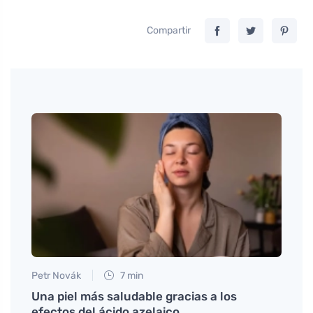
Compartir
Petr Novák
7 min
Jan S
Una piel más saludable gracias a los
¿Est
efectos del ácido azelaico
larga