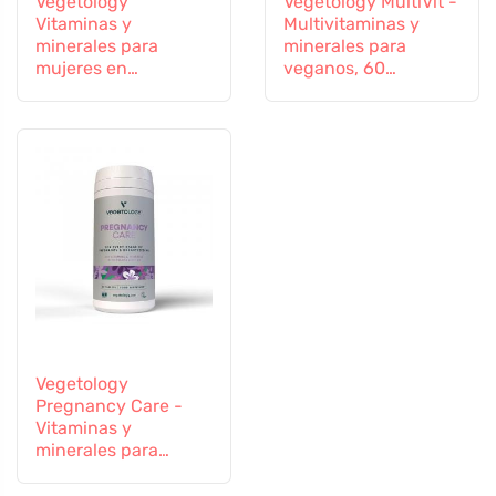
Vegetology
Vegetology MultiVit -
Vitaminas y
Multivitaminas y
minerales para
minerales para
mujeres en
veganos, 60
transición, 60
comprimidos
cápsulas
Vegetology
Pregnancy Care -
Vitaminas y
minerales para
mujeres
embarazadas y en