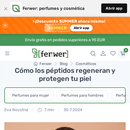
×
Ferwer: perfumes y cosmética
Abrir app
⚡
¡Descuento SUMMER ahora mismo!
×
SUMMER
Abrir app
Envío gratis en pedidos superiores a 95 EUR
0
Ferwer
Blog
Cosméticos
Cómo los péptidos regeneran y
protegen tu piel
Perfumes para mujer
Perfumes para hombres
Perfume
Eva Novotná
7 min
30.7.2024