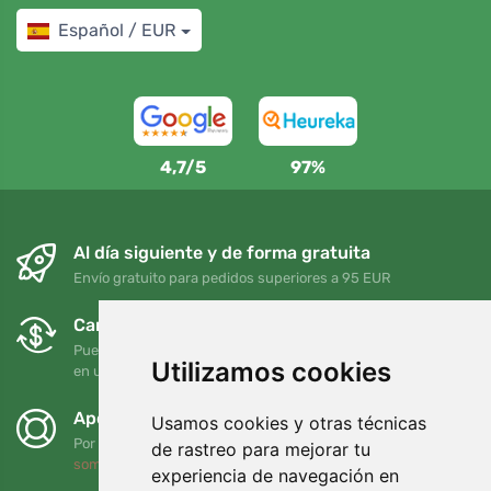
Español / EUR
4,7/5
97%
Al día siguiente y de forma gratuita
Envío gratuito para pedidos superiores a 95 EUR
Cambios y devoluciones gratuitos
Puede devolver o cambiar su pedido en cualquier momento
Utilizamos cookies
en un plazo de 90 días
Apoyamos a Trees.org
Usamos cookies y otras técnicas
Por cada pedido plantamos un árbol. Leer más
Quiénes
de rastreo para mejorar tu
somos
.
experiencia de navegación en