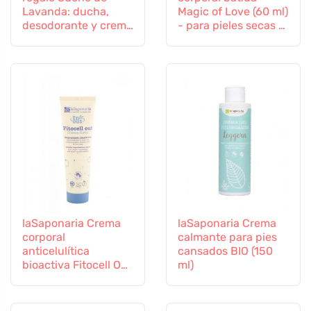
Lavanda: ducha,
Magic of Love (60 ml)
desodorante y crema
- para pieles secas y
corporal
estresadas
laSaponaria Crema
laSaponaria Crema
corporal
calmante para pies
anticelulítica
cansados BIO (150
bioactiva Fitocell Out
ml)
BIO (150 ml)