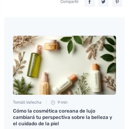
Compartir
Tomáš Vařecha
9 min
Anna 
ura
Cómo la cosmética coreana de lujo
Agua 
cambiará tu perspectiva sobre la belleza y
acné
el cuidado de la piel