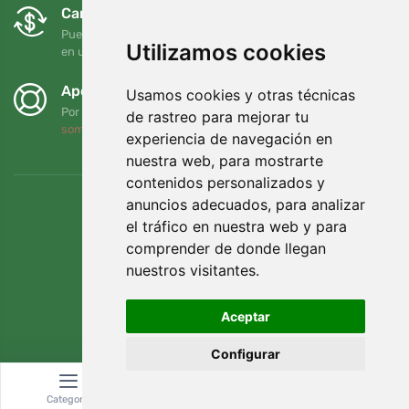
Cambios y devoluciones gratuitos
Puede devolver o cambiar su pedido en cualquier momento
Utilizamos cookies
en un plazo de 90 días
Apoyamos a Trees.org
Usamos cookies y otras técnicas
Por cada pedido plantamos un árbol. Leer más
Quiénes
de rastreo para mejorar tu
somos
.
experiencia de navegación en
nuestra web, para mostrarte
contenidos personalizados y
anuncios adecuados, para analizar
el tráfico en nuestra web y para
comprender de donde llegan
nuestros visitantes.
Aceptar
Configurar
© Topshelf s.r.o. Todos los derechos reservados.
Categoría
Buscar
Cesta