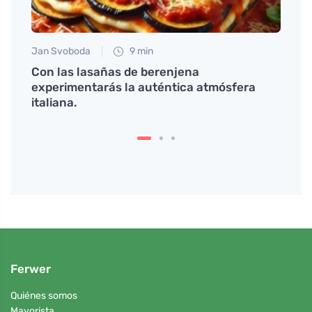
Jan Svoboda
9 min
Martin
mina
Con las lasañas de berenjena
La se
experimentarás la auténtica atmósfera
¿qué 
italiana.
Ferwer
Quiénes somos
Mayorista