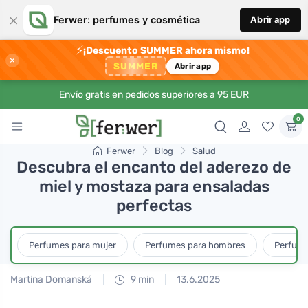
×
Ferwer: perfumes y cosmética
Abrir app
⚡
¡Descuento SUMMER ahora mismo!
×
SUMMER
Abrir app
Envío gratis en pedidos superiores a 95 EUR
0
Ferwer
Blog
Salud
Descubra el encanto del aderezo de
miel y mostaza para ensaladas
perfectas
Perfumes para mujer
Perfumes para hombres
Perfume
Martina Domanská
9 min
13.6.2025