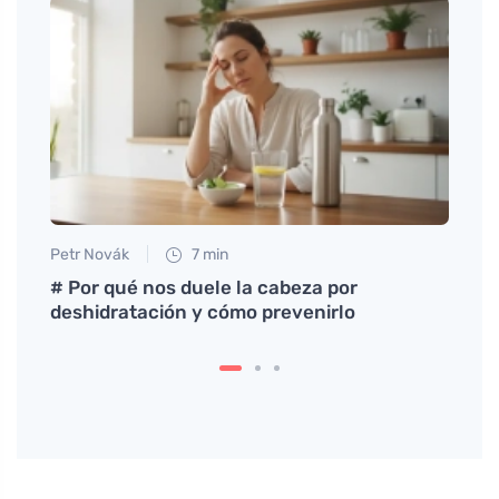
Petr Novák
7 min
Petr N
# Por qué nos duele la cabeza por
Cómo 
deshidratación y cómo prevenirlo
cocin
más n