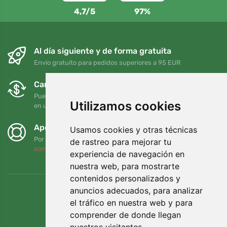
4,7/5
97%
Al día siguiente y de forma gratuita
Envío gratuito para pedidos superiores a 95 EUR
Cambios y devoluciones gratuitos
Puede devolver o cambiar su pedido en cualquier momento
Utilizamos cookies
en un plazo de 90 días
Apoyamos a Trees.org
Usamos cookies y otras técnicas
Por cada pedido plantamos un árbol. Leer más
Quiénes
de rastreo para mejorar tu
somos
.
experiencia de navegación en
nuestra web, para mostrarte
contenidos personalizados y
anuncios adecuados, para analizar
el tráfico en nuestra web y para
comprender de donde llegan