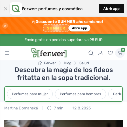
×
Ferwer: perfumes y cosmética
Abrir app
⚡
¡Descuento SUMMER ahora mismo!
×
SUMMER
Abrir app
Envío gratis en pedidos superiores a 95 EUR
0
Ferwer
Blog
Salud
Descubra la magia de los fideos
fritatta en la sopa tradicional.
Perfumes para mujer
Perfumes para hombres
Perfume
Martina Domanská
7 min
12.8.2025