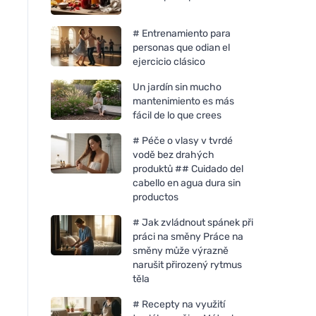
# Entrenamiento para
personas que odian el
ejercicio clásico
Un jardín sin mucho
mantenimiento es más
fácil de lo que crees
# Péče o vlasy v tvrdé
vodě bez drahých
produktů ## Cuidado del
cabello en agua dura sin
productos
# Jak zvládnout spánek při
práci na směny Práce na
směny může výrazně
narušit přirozený rytmus
těla
# Recepty na využití