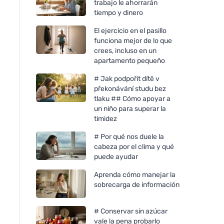
trabajo le ahorrarán
tiempo y dinero
El ejercicio en el pasillo
funciona mejor de lo que
crees, incluso en un
apartamento pequeño
# Jak podpořit dítě v
překonávání studu bez
tlaku ## Cómo apoyar a
un niño para superar la
timidez
# Por qué nos duele la
cabeza por el clima y qué
puede ayudar
Aprenda cómo manejar la
sobrecarga de información
# Conservar sin azúcar
vale la pena probarlo