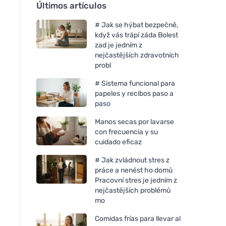
Últimos artículos
# Jak se hýbat bezpečně,
když vás trápí záda Bolest
zad je jedním z
nejčastějších zdravotních
probl
# Sistema funcional para
papeles y recibos paso a
paso
Manos secas por lavarse
con frecuencia y su
cuidado eficaz
# Jak zvládnout stres z
práce a nenést ho domů
Pracovní stres je jedním z
nejčastějších problémů
mo
Comidas frías para llevar al