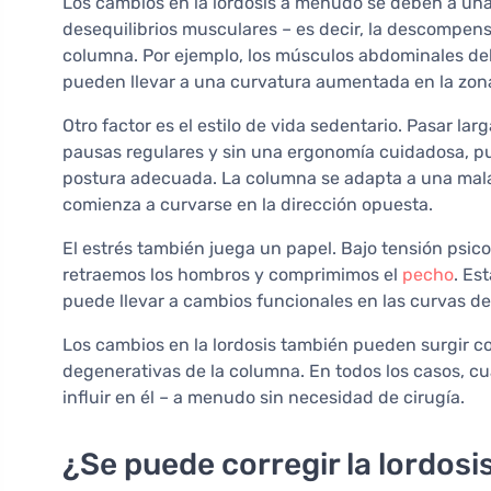
Los cambios en la lordosis a menudo se deben a una 
desequilibrios musculares – es decir, la descompen
columna. Por ejemplo, los músculos abdominales deb
pueden llevar a una curvatura aumentada en la zon
Otro factor es el estilo de vida sedentario. Pasar lar
pausas regulares y sin una ergonomía cuidadosa, p
postura adecuada. La columna se adapta a una mala p
comienza a curvarse en la dirección opuesta.
El estrés también juega un papel. Bajo tensión psi
retraemos los hombros y comprimimos el
pecho
. Es
puede llevar a cambios funcionales en las curvas de
Los cambios en la lordosis también pueden surgir c
degenerativas de la columna. En todos los casos, cua
influir en él – a menudo sin necesidad de cirugía.
¿Se puede corregir la lordosi