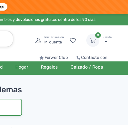
pp
ambios y devoluciones gratuitos dentro de los 90 días
0
Iniciar sesión
Cesta
Mi cuenta
Ferwer Club
Contacte con
ud
Hogar
Regalos
Calzado / Ropa
blemas