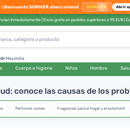
⚡
¡Descuento SUMMER ahora mismo!
SUMMER
Abrir a
envían inmediatamente |
Envío gratis en pedidos superiores a 95 EUR
| C
Mayorista
ro
Cuerpo e higiene
Niños
Hombre
Sal
lud: conoce las causas de los pro
es
Perfumes unisex
Fragancias para el hogar y el automóvil