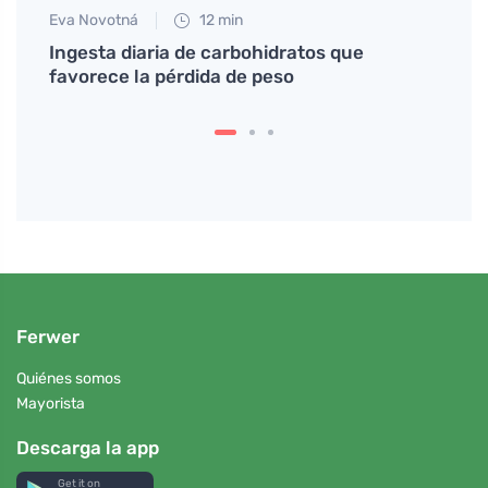
Eva Novotná
12 min
Tomáš
Ingesta diaria de carbohidratos que
La me
rno
favorece la pérdida de peso
cuida
Ferwer
Quiénes somos
Mayorista
Descarga la app
Get it on