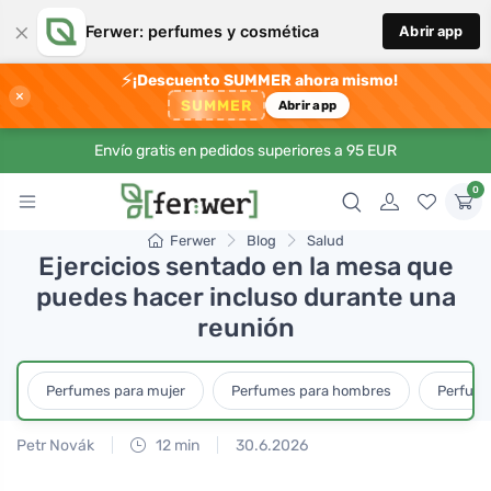
×
Ferwer: perfumes y cosmética
Abrir app
⚡
¡Descuento SUMMER ahora mismo!
×
SUMMER
Abrir app
Envío gratis en pedidos superiores a 95 EUR
0
Ferwer
Blog
Salud
Ejercicios sentado en la mesa que
puedes hacer incluso durante una
reunión
Perfumes para mujer
Perfumes para hombres
Perfume
Petr Novák
12 min
30.6.2026