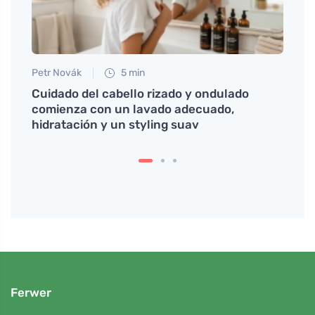
Petr Novák
5 min
Anna 
Cuidado del cabello rizado y ondulado
El ja
comienza con un lavado adecuado,
para 
hidratación y un styling suav
Ferwer