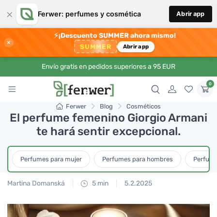
×
Ferwer: perfumes y cosmética
Abrir app
⚡
¡Descuento SUMMER ahora mismo!
×
SUMMER
Abrir app
Envío gratis en pedidos superiores a 95 EUR
0
Ferwer
Blog
Cosméticos
El perfume femenino Giorgio Armani
te hará sentir excepcional.
Perfumes para mujer
Perfumes para hombres
Perfume
Martina Domanská
5 min
5.2.2025