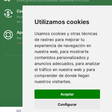
Envío gratuito para pedidos superiores a 95 EUR
Cambios y devoluciones gratuitos
Puede devolver o cambiar su pedido en cualquier momento
Utilizamos cookies
en un plazo de 90 días
Apoyamos a Trees.org
Usamos cookies y otras técnicas
Por cada pedido plantamos un árbol. Leer más
Quiénes
de rastreo para mejorar tu
somos
.
experiencia de navegación en
nuestra web, para mostrarte
contenidos personalizados y
anuncios adecuados, para analizar
el tráfico en nuestra web y para
comprender de donde llegan
nuestros visitantes.
Aceptar
Configurar