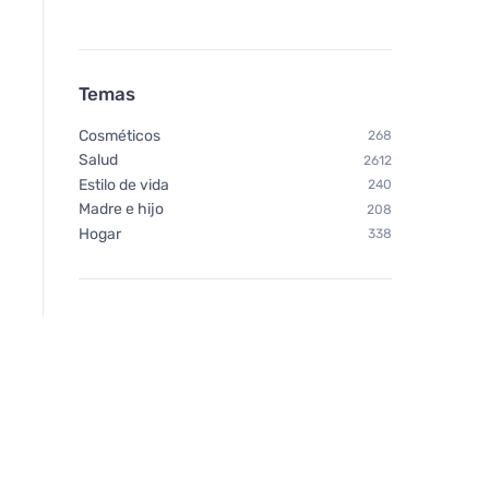
Temas
Cosméticos
268
Salud
2612
Estilo de vida
240
Madre e hijo
208
Hogar
338
Neobotanics Imunacut Forte
Vegetology Vegetol
(60 cápsulas) - para reforzar
Active Energy - Con
el sistema inmunitario
fatiga y el agotamie
cápsulas