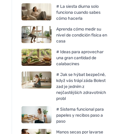
# La siesta diurna solo
funciona cuando sabes
cómo hacerla
Aprenda cómo medir su
nivel de condición física en
casa
# Ideas para aprovechar
una gran cantidad de
calabacines
# Jak se hýbat bezpečně,
když vás trápí záda Bolest
zad je jedním z
nejčastějších zdravotních
probl
# Sistema funcional para
papeles y recibos paso a
paso
Manos secas por lavarse