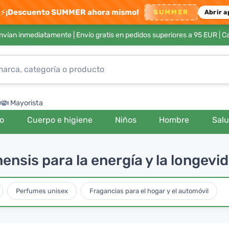
⚡
¡Descuento SUMMER ahora mismo!
SUMMER
Abrir a
envían inmediatamente |
Envío gratis en pedidos superiores a 95 EUR
| C
Mayorista
ro
Cuerpo e higiene
Niños
Hombre
Sal
ensis para la energía y la longevi
Perfumes unisex
Fragancias para el hogar y el automóvil