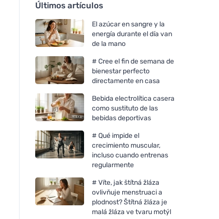
Últimos artículos
El azúcar en sangre y la
energía durante el día van
de la mano
# Cree el fin de semana de
bienestar perfecto
directamente en casa
Bebida electrolítica casera
como sustituto de las
bebidas deportivas
# Qué impide el
crecimiento muscular,
incluso cuando entrenas
regularmente
# Víte, jak štítná žláza
ovlivňuje menstruaci a
plodnost? Štítná žláza je
malá žláza ve tvaru motýl