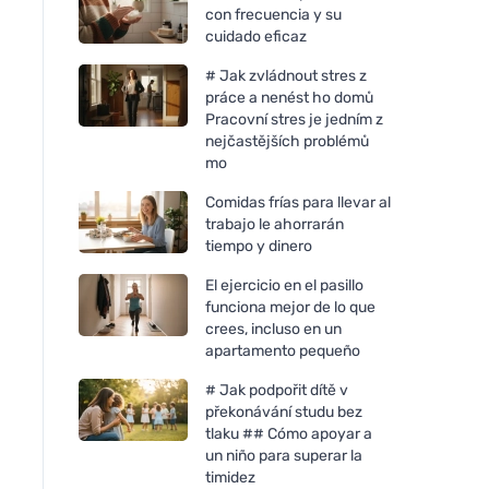
con frecuencia y su
cuidado eficaz
# Jak zvládnout stres z
práce a nenést ho domů
Pracovní stres je jedním z
nejčastějších problémů
mo
Comidas frías para llevar al
trabajo le ahorrarán
tiempo y dinero
El ejercicio en el pasillo
funciona mejor de lo que
crees, incluso en un
apartamento pequeño
# Jak podpořit dítě v
překonávání studu bez
tlaku ## Cómo apoyar a
un niño para superar la
timidez