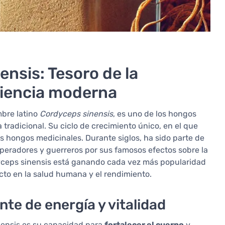
nsis: Tesoro de la
 ciencia moderna
mbre latino
Cordyceps sinensis
, es uno de los hongos
 tradicional. Su ciclo de crecimiento único, en el que
ros hongos medicinales. Durante siglos, ha sido parte de
mperadores y guerreros por sus famosos efectos sobre la
dyceps sinensis está ganando cada vez más popularidad
cto en la salud humana y el rendimiento.
te de energía y vitalidad
nensis es su capacidad para
fortalecer el cuerpo
y