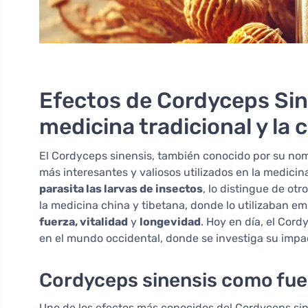
Efectos de Cordyceps Sine
medicina tradicional y la
El Cordyceps sinensis, también conocido por su no
más interesantes y valiosos utilizados en la medicina
parasita las larvas de insectos
, lo distingue de ot
la medicina china y tibetana, donde lo utilizaban e
fuerza, vitalidad
y
longevidad
. Hoy en día, el Cor
en el mundo occidental, donde se investiga su impa
Cordyceps sinensis como fuen
Uno de los efectos más conocidos del Cordyceps si