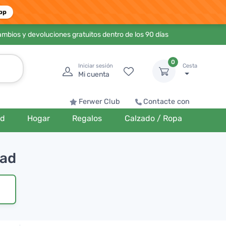
pp
ambios y devoluciones gratuitos dentro de los 90 días
0
Iniciar sesión
Cesta
Mi cuenta
Ferwer Club
Contacte con
ud
Hogar
Regalos
Calzado / Ropa
dad