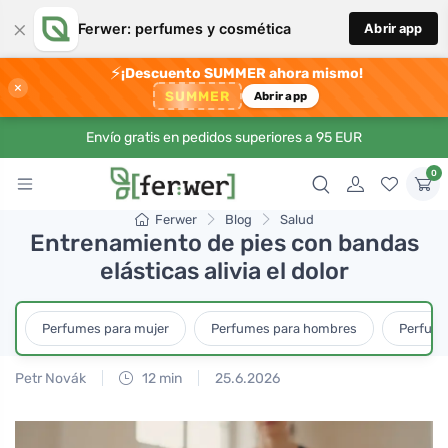
×
Ferwer: perfumes y cosmética
Abrir app
⚡
¡Descuento SUMMER ahora mismo!
×
SUMMER
Abrir app
Envío gratis en pedidos superiores a 95 EUR
0
Ferwer
Blog
Salud
Entrenamiento de pies con bandas
elásticas alivia el dolor
Perfumes para mujer
Perfumes para hombres
Perfume
Petr Novák
12 min
25.6.2026