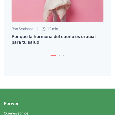
Jan Svoboda
12 min
Eva No
Por qué la hormona del sueño es crucial
Cómo 
ando
para tu salud
esper
Ferwer
Quiénes somos