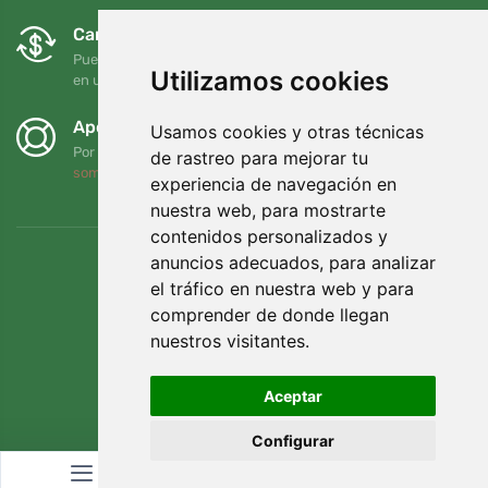
Cambios y devoluciones gratuitos
Puede devolver o cambiar su pedido en cualquier momento
Utilizamos cookies
en un plazo de 90 días
Apoyamos a Trees.org
Usamos cookies y otras técnicas
Por cada pedido plantamos un árbol. Leer más
Quiénes
de rastreo para mejorar tu
somos
.
experiencia de navegación en
nuestra web, para mostrarte
contenidos personalizados y
anuncios adecuados, para analizar
el tráfico en nuestra web y para
comprender de donde llegan
nuestros visitantes.
Aceptar
Configurar
© Topshelf s.r.o. Todos los derechos reservados.