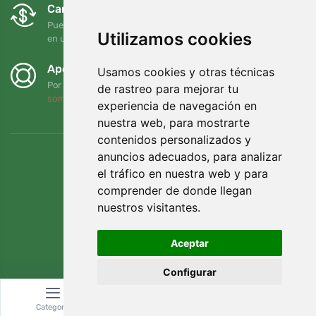
Cambios y devoluciones gratuitos
Puede devolver o cambiar su pedido en cualquier momento
Utilizamos cookies
en un plazo de 90 días
Apoyamos a Trees.org
Usamos cookies y otras técnicas
Por cada pedido plantamos un árbol. Leer más
Quiénes
de rastreo para mejorar tu
somos
.
experiencia de navegación en
nuestra web, para mostrarte
contenidos personalizados y
anuncios adecuados, para analizar
el tráfico en nuestra web y para
comprender de donde llegan
nuestros visitantes.
Aceptar
Configurar
© Topshelf s.r.o. Todos los derechos reservados.
Categoría
Buscar
Cesta