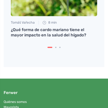
Tomáš Vařecha
8 min
Jan S
¿Qué forma de cardo mariano tiene el
Conse
mayor impacto en la salud del hígado?
enriq
Ferwer
Quiénes somos
Mayorista