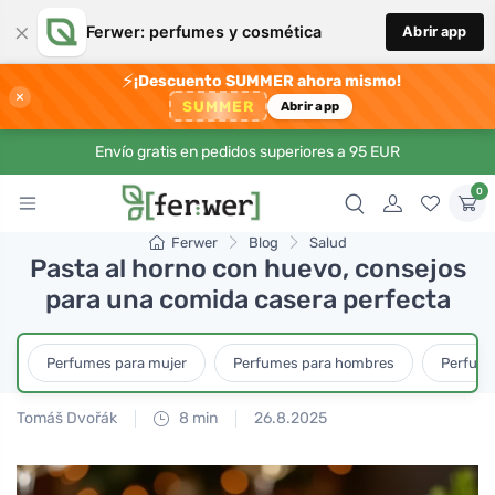
×
Ferwer: perfumes y cosmética
Abrir app
⚡
¡Descuento SUMMER ahora mismo!
×
SUMMER
Abrir app
Envío gratis en pedidos superiores a 95 EUR
0
Ferwer
Blog
Salud
Pasta al horno con huevo, consejos
para una comida casera perfecta
Perfumes para mujer
Perfumes para hombres
Perfume
Tomáš Dvořák
8 min
26.8.2025