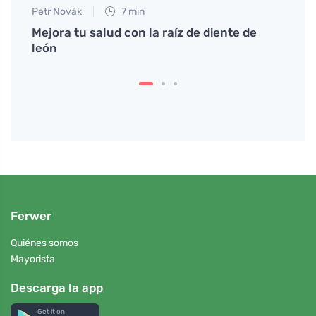
Petr Novák
7 min
Tomáš
olo
Mejora tu salud con la raíz de diente de
Cómo 
león
y ser
Ferwer
Quiénes somos
Mayorista
Descarga la app
Get it on