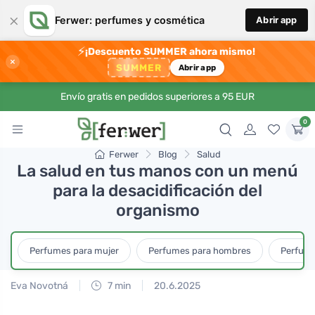
×
Ferwer: perfumes y cosmética
Abrir app
⚡
¡Descuento SUMMER ahora mismo!
×
SUMMER
Abrir app
Envío gratis en pedidos superiores a 95 EUR
0
Ferwer
Blog
Salud
La salud en tus manos con un menú
para la desacidificación del
organismo
Perfumes para mujer
Perfumes para hombres
Perfume
Eva Novotná
7 min
20.6.2025