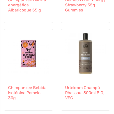
energética
Strawberry 35g
Albaricoque 55 g
Gummies
Chimpanzee Bebida
Urtekram Champú
isotónica Pomelo
Rhassoul 500ml BIO,
30g
VEG