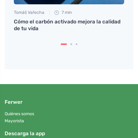
Tomáš Vařecha
7 min
Anna 
rgia a
Cómo el carbón activado mejora la calidad
La k
de tu vida
energ
Ferwer
Quiénes somos
Mayorista
Descarga la app