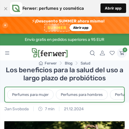
×
Ferwer: perfumes y cosmética
Abrir app
⚡
¡Descuento SUMMER ahora mismo!
×
SUMMER
Abrir app
Envío gratis en pedidos superiores a 95 EUR
0
Ferwer
Blog
Salud
Los beneficios para la salud del uso a
largo plazo de probióticos
Perfumes para mujer
Perfumes para hombres
Perfume
Jan Svoboda
7 min
21.12.2024