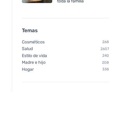
toda la familia
Temas
Cosméticos
268
Salud
2607
Estilo de vida
240
Madre e hijo
208
Hogar
338
Vegetology Vegetology
Vegetology Vitashi
Active Energy - Contra la
vitamina D3 en com