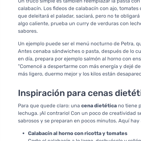
Un truco simple es también reemplazar la pasta con l
calabacín. Los fideos de calabacín con ajo, tomate
que deleitará el paladar, saciará, pero no te obligar
algo caliente, prueba un curry de verduras con lec
sabores.
Un ejemplo puede ser el menú nocturno de Petra, qui
Antes cenaba sándwiches o pasta, después de lo cua
en día, prepara por ejemplo salmón al horno con ens
"Comencé a despertarme con más energía y dejé de 
más ligero, duermo mejor y los kilos están desapare
Inspiración para cenas dietét
Para que quede claro: una
cena dietética
no tiene p
lechuga. ¡Al contrario! Con un poco de creatividad 
sabrosos y se preparan en pocos minutos. Aquí hay
Calabacín al horno con ricotta y tomates
Corte el calabacín a lo largo, deshuéselo y rell