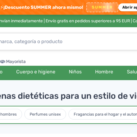
⚡
¡Descuento SUMMER ahora mismo!
SUMMER
Abrir a
envían inmediatamente |
Envío gratis en pedidos superiores a 95 EUR
| C
Mayorista
ro
Cuerpo e higiene
Niños
Hombre
Sal
as dietéticas para un estilo de v
 hombres
Perfumes unisex
Fragancias para el hogar y el auto