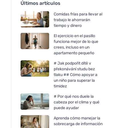
Últimos artículos
Comidas frías para llevar al
trabajo le ahorrarán
tiempo y dinero
El ejercicio en el pasillo
funciona mejor de lo que
crees, incluso en un
apartamento pequeño
# Jak podpořit dítě v
překonávání studu bez
tlaku ## Cómo apoyar a
un niño para superar la
timidez
# Por qué nos duele la
cabeza por el clima y qué
puede ayudar
Aprenda cómo manejar la
sobrecarga de información