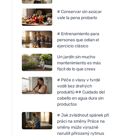
# Conservar sin azúcar
vale la pena probarlo
# Entrenamiento para
personas que odian el
ejercicio clásico
Un jardín sin mucho
mantenimiento es más
fácil de lo que crees
# Péče o vlasy v tvrdé
vodě bez drahých
produktů ## Cuidado del
cabello en agua dura sin
productos
# Jak zvládnout spánek při
práci na směny Práce na
směny může výrazně
narušit přirozený rytmus