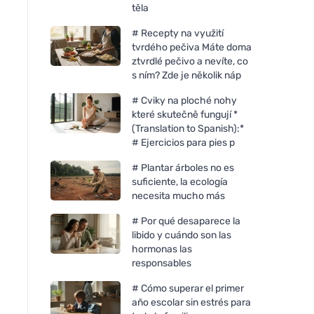
těla
# Recepty na využití
tvrdého pečiva Máte doma
ztvrdlé pečivo a nevíte, co
s ním? Zde je několik náp
# Cviky na ploché nohy
které skutečně fungují *
(Translation to Spanish):*
# Ejercicios para pies p
# Plantar árboles no es
suficiente, la ecología
necesita mucho más
# Por qué desaparece la
libido y cuándo son las
hormonas las
responsables
# Cómo superar el primer
año escolar sin estrés para