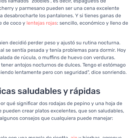
os llamados "zoodles", es decir, espaguetis de
s cherry y parmesano pueden ser una cena excelente
á a desabrocharte los pantalones. Y si tienes ganas de
he de coco y
lentejas rojas
: sencillo, económico y lleno de
en decidió perder peso y ajustó su rutina nocturna.
l se sentía pesada y tenía problemas para dormir. Hoy
alada de rúcula, o muffins de huevo con verduras.
tener antojos nocturnos de dulces. Tengo el estómago
ciendo lentamente pero con seguridad", dice sonriendo.
icas saludables y rápidas
or qué significar dos rodajas de pepino y una hoja de
se pueden crear platos excelentes, que son saludables,
 algunos consejos que cualquiera puede manejar:
énelo con una mezcla de ricotta,
ajo
y hierbas, agregue