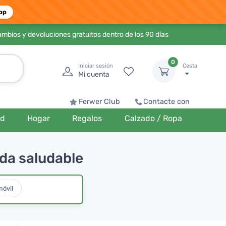
pp
ambios y devoluciones gratuitos dentro de los 90 días
0
Iniciar sesión
Cesta
Mi cuenta
Ferwer Club
Contacte con
ud
Hogar
Regalos
Calzado / Ropa
ida saludable
móvil