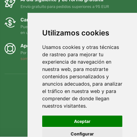
Envío gratuito para pedidos superiores a 95 EUR
Cambios y devoluciones gratuitos
Puede devolver o cambiar su pedido en cualquier momento
Utilizamos cookies
en un plazo de 90 días
Apoyamos a Trees.org
Usamos cookies y otras técnicas
Por cada pedido plantamos un árbol. Leer más
Quiénes
de rastreo para mejorar tu
somos
.
experiencia de navegación en
nuestra web, para mostrarte
contenidos personalizados y
anuncios adecuados, para analizar
el tráfico en nuestra web y para
comprender de donde llegan
nuestros visitantes.
Aceptar
Configurar