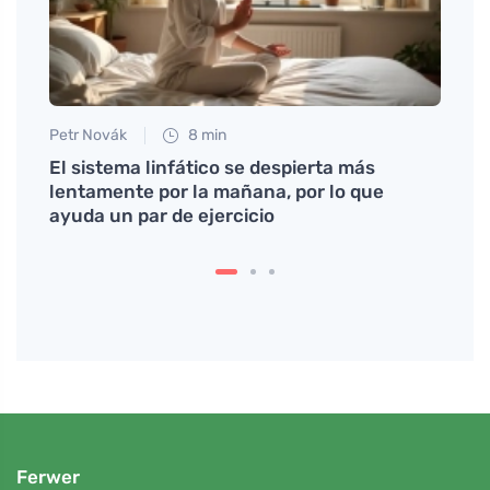
Petr Novák
8 min
Tomáš
El sistema linfático se despierta más
Por q
lentamente por la mañana, por lo que
ideal
ayuda un par de ejercicio
Ferwer