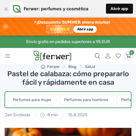
×
Ferwer: perfumes y cosmética
Abrir app
⚡
¡Descuento SUMMER ahora mismo!
×
SUMMER
Abrir app
Envío gratis en pedidos superiores a 95 EUR
0
Ferwer
Blog
Salud
Pastel de calabaza: cómo prepararlo
fácil y rápidamente en casa
Perfumes para mujer
Perfumes para hombres
Perfume
Jan Svoboda
8 min
15.8.2025