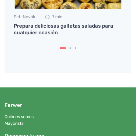
Petr Novák
7 min
Anna 
y
Prepara deliciosas galletas saladas para
Paste
eniny
cualquier ocasión
sorpr
Ferwer
Quiénes somos
Mayorista
Descarga la app