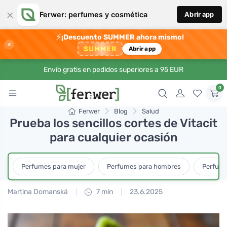
×
Ferwer: perfumes y cosmética
Abrir app
⚡
¡Descuento SUMMER ahora mismo!
×
SUMMER
Abrir app
Envío gratis en pedidos superiores a 95 EUR
0
Ferwer
Blog
Salud
Prueba los sencillos cortes de Vitacit
para cualquier ocasión
Perfumes para mujer
Perfumes para hombres
Perfume
Martina Domanská
7 min
23.6.2025