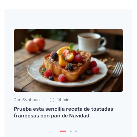
Jan Svoboda
14 min
Martin
de la
Prueba esta sencilla receta de tostadas
Recet
francesas con pan de Navidad
masa