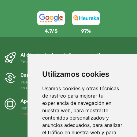
4,7/5
97%
Al día siguiente y de forma gratuita
Envío gratuito para pedidos superiores a 95 EUR
Utilizamos cookies
Cambios y devoluciones gratuitos
Puede devolver o cambiar su pedido en cualquier momento
Usamos cookies y otras técnicas
en un plazo de 90 días
de rastreo para mejorar tu
Apoyamos a Trees.org
experiencia de navegación en
Por cada pedido plantamos un árbol. Leer más
Quiénes
nuestra web, para mostrarte
somos
.
contenidos personalizados y
anuncios adecuados, para analizar
el tráfico en nuestra web y para