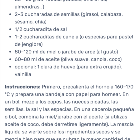
almendras…)
2–3 cucharadas de semillas (girasol, calabaza,
sésamo, chía)
1/2 cucharadita de sal
1–2 cucharaditas de canela (o especias para pastel
de jengibre)
80–120 ml de miel o jarabe de arce (al gusto)
60–80 ml de aceite (oliva suave, canola, coco)
opcional: 1 clara de huevo (para extra crujido),
vainilla
Instrucciones:
Primero, precalienta el horno a 160–170
°C y prepara una bandeja con papel para hornear. En
un bol, mezcla los copos, las nueces picadas, las
semillas, la sal y las especias. En una cacerola pequeña
o bol, combina la miel/jarabe con el aceite (si utilizas
aceite de coco, debe derretirse ligeramente). La mezcla
líquida se vierte sobre los ingredientes secos y se
mezcla bien para que se cubran la mayor cantidad de