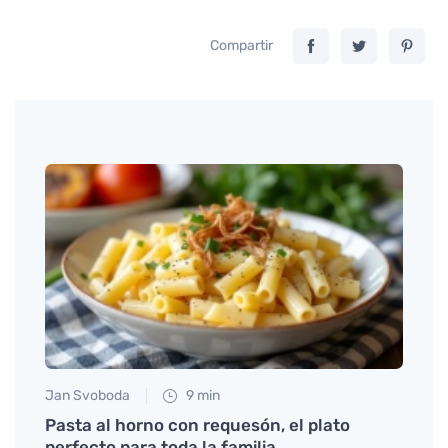
Compartir
Jan Svoboda
9 min
Anna 
a el
Pasta al horno con requesón, el plato
Las v
perfecto para toda la familia