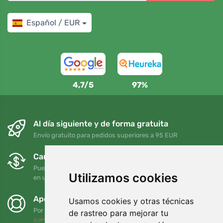
Español / EUR
4,7/5
97%
Al día siguiente y de forma gratuita
Envío gratuito para pedidos superiores a 95 EUR
Cambios y devoluciones gratuitos
Puede devolver o cambiar su pedido en cualquier momento
Utilizamos cookies
en un plazo de 90 días
Apoyamos a Trees.org
Usamos cookies y otras técnicas
Por cada pedido plantamos un árbol. Leer más
Quiénes
de rastreo para mejorar tu
somos
.