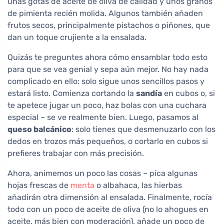
unas gotas de aceite de oliva de calidad y unos granos
de pimienta recién molida. Algunos también añaden
frutos secos, principalmente pistachos o piñones, que
dan un toque crujiente a la ensalada.
Quizás te preguntes ahora cómo ensamblar todo esto
para que se vea genial y sepa aún mejor. No hay nada
complicado en ello: solo sigue unos sencillos pasos y
estará listo. Comienza cortando la
sandía
en cubos o, si
te apetece jugar un poco, haz bolas con una cuchara
especial – se ve realmente bien. Luego, pasamos al
queso balcánico
: solo tienes que desmenuzarlo con los
dedos en trozos más pequeños, o cortarlo en cubos si
prefieres trabajar con más precisión.
Ahora, animemos un poco las cosas – pica algunas
hojas frescas de
menta
o albahaca, las hierbas
añadirán otra dimensión al ensalada. Finalmente, rocía
todo con un poco de aceite de oliva (no lo ahogues en
aceite, más bien con moderación), añade un poco de