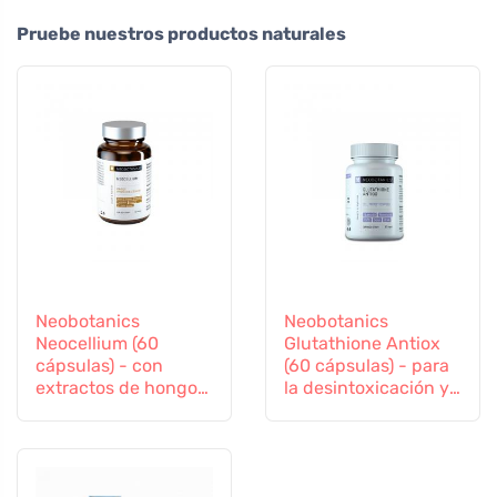
Pruebe nuestros productos naturales
Neobotanics
Neobotanics
Neocellium (60
Glutathione Antiox
cápsulas) - con
(60 cápsulas) - para
extractos de hongos
la desintoxicación y
vitales y ginseng
el apoyo a la
inmunidad