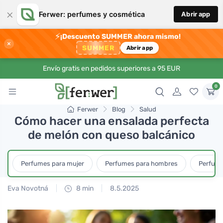
×
Ferwer: perfumes y cosmética
Abrir app
⚡
¡Descuento SUMMER ahora mismo!
×
SUMMER
Abrir app
Envío gratis en pedidos superiores a 95 EUR
0
Ferwer
Blog
Salud
Cómo hacer una ensalada perfecta
de melón con queso balcánico
Perfumes para mujer
Perfumes para hombres
Perfume
Eva Novotná
8 min
8.5.2025