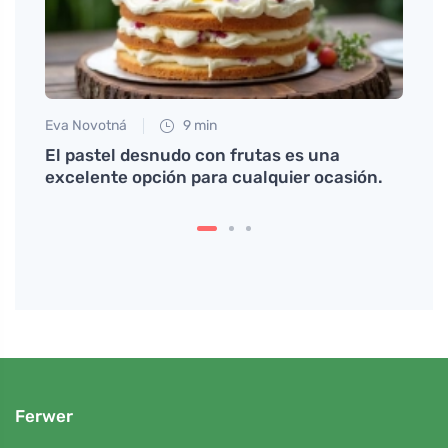
Eva Novotná
9 min
Jan S
El pastel desnudo con frutas es una
Cómo
excelente opción para cualquier ocasión.
amari
Ferwer