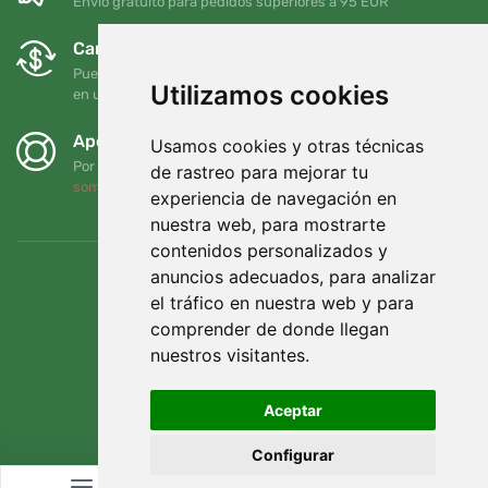
Envío gratuito para pedidos superiores a 95 EUR
Cambios y devoluciones gratuitos
Puede devolver o cambiar su pedido en cualquier momento
Utilizamos cookies
en un plazo de 90 días
Apoyamos a Trees.org
Usamos cookies y otras técnicas
Por cada pedido plantamos un árbol. Leer más
Quiénes
de rastreo para mejorar tu
somos
.
experiencia de navegación en
nuestra web, para mostrarte
contenidos personalizados y
anuncios adecuados, para analizar
el tráfico en nuestra web y para
comprender de donde llegan
nuestros visitantes.
Aceptar
Configurar