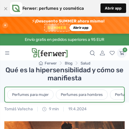
×
Ferwer: perfumes y cosmética
Abrir app
⚡
¡Descuento SUMMER ahora mismo!
×
SUMMER
Abrir app
Envío gratis en pedidos superiores a 95 EUR
0
Ferwer
Blog
Salud
Qué es la hipersensibilidad y cómo se
manifiesta
Perfumes para mujer
Perfumes para hombres
Perfume
Tomáš Vařecha
9 min
19.4.2024