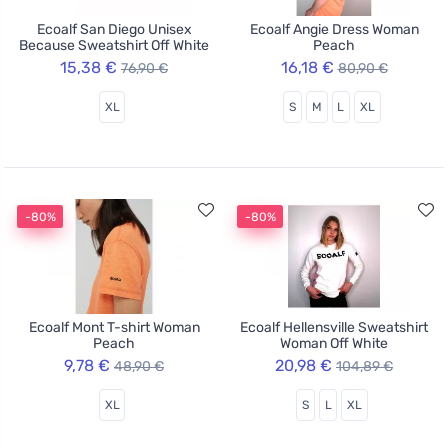
Ecoalf San Diego Unisex
Ecoalf Angie Dress Woman
Because Sweatshirt Off White
Peach
15,38 €
16,18 €
76,90 €
80,90 €
XL
S
M
L
XL
-80%
-80%
Ecoalf Mont T-shirt Woman
Ecoalf Hellensville Sweatshirt
Peach
Woman Off White
9,78 €
20,98 €
48,90 €
104,89 €
XL
S
L
XL