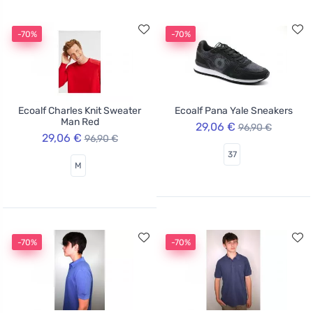
-70%
-70%
Ecoalf Charles Knit Sweater
Ecoalf Pana Yale Sneakers
Man Red
29,06 €
96,90 €
29,06 €
96,90 €
37
M
-70%
-70%