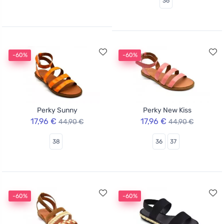
36
-60%
-60%
Perky Sunny
Perky New Kiss
17,96 €
17,96 €
44,90 €
44,90 €
38
36
37
-60%
-60%