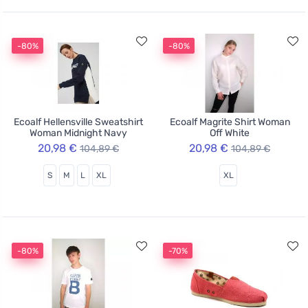
-80%
-80%
Ecoalf Hellensville Sweatshirt
Ecoalf Magrite Shirt Woman
Woman Midnight Navy
Off White
20,98 €
20,98 €
104,89 €
104,89 €
S
M
L
XL
XL
-80%
-70%