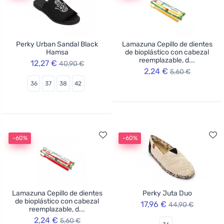
Perky Urban Sandal Black
Lamazuna Cepillo de dientes
Hamsa
de bioplástico con cabezal
reemplazable, d...
12,27 €
40,90 €
2,24 €
5,60 €
36
37
38
42
-60%
-60%
Lamazuna Cepillo de dientes
Perky Juta Duo
de bioplástico con cabezal
17,96 €
44,90 €
reemplazable, d...
2,24 €
5,60 €