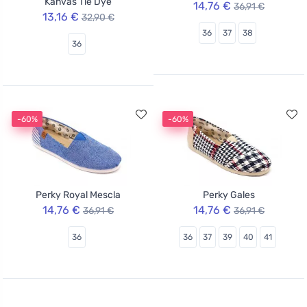
Kanvas Tie Dye
14,76 €
36,91 €
13,16 €
32,90 €
36
37
38
36
-60%
-60%
Perky Royal Mescla
Perky Gales
14,76 €
14,76 €
36,91 €
36,91 €
36
36
37
39
40
41