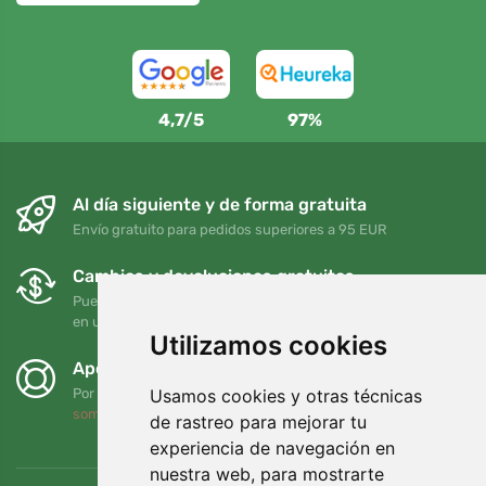
4,7/5
97%
Al día siguiente y de forma gratuita
Envío gratuito para pedidos superiores a 95 EUR
Cambios y devoluciones gratuitos
Puede devolver o cambiar su pedido en cualquier momento
en un plazo de 90 días
Utilizamos cookies
Apoyamos a Trees.org
Usamos cookies y otras técnicas
Por cada pedido plantamos un árbol. Leer más
Quiénes
somos
.
de rastreo para mejorar tu
experiencia de navegación en
nuestra web, para mostrarte