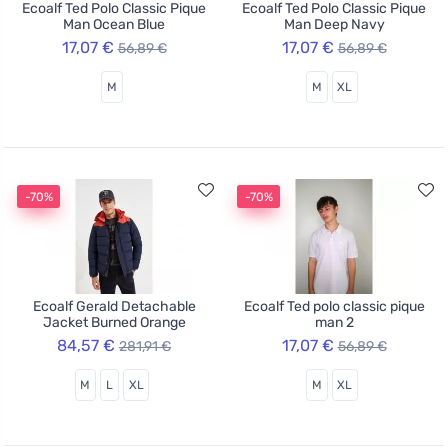
Ecoalf Ted Polo Classic Pique
Ecoalf Ted Polo Classic Pique
Man Ocean Blue
Man Deep Navy
17,07 €
17,07 €
56,89 €
56,89 €
M
M
XL
-70%
-70%
Ecoalf Gerald Detachable
Ecoalf Ted polo classic pique
Jacket Burned Orange
man 2
84,57 €
17,07 €
281,91 €
56,89 €
M
L
XL
M
XL