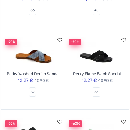
36
40
-70%
-70%
Perky Washed Denim Sandal
Perky Flame Black Sandal
12,27 €
12,27 €
40,90 €
40,90 €
37
36
-70%
-60%