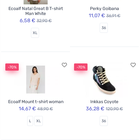
Ecoalf Natal Great B T-shirt
Perky Goibana
Man White
11,07 €
36,91 €
6,58 €
32,90 €
36
XL
-70%
-70%
Ecoalf Mount t-shirt woman
Inkkas Coyote
14,67 €
36,28 €
48,90 €
120,90 €
L
XL
36