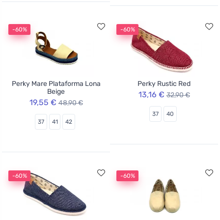
-60%
-60%
Perky Mare Plataforma Lona
Perky Rustic Red
Beige
13,16 €
32,90 €
19,55 €
48,90 €
37
40
37
41
42
-60%
-60%