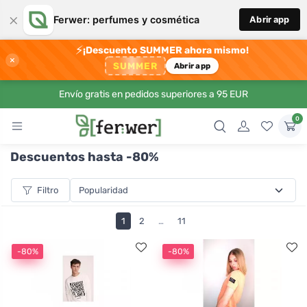
×
Ferwer: perfumes y cosmética
Abrir app
⚡
¡Descuento SUMMER ahora mismo!
×
SUMMER
Abrir app
Envío gratis en pedidos superiores a 95 EUR
0
Descuentos hasta -80%
Filtro
1
2
…
11
-80%
-80%