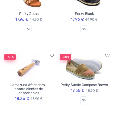
Perky Jutas
Perky Black
17,96 €
17,96 €
44,90 €
44,90 €
36
36
-60%
-60%
Lamazuna Afeitadora -
Perky Suede Compose Brown
ahorra cientos de
19,55 €
48,90 €
desechables
18,36 €
45,90 €
36