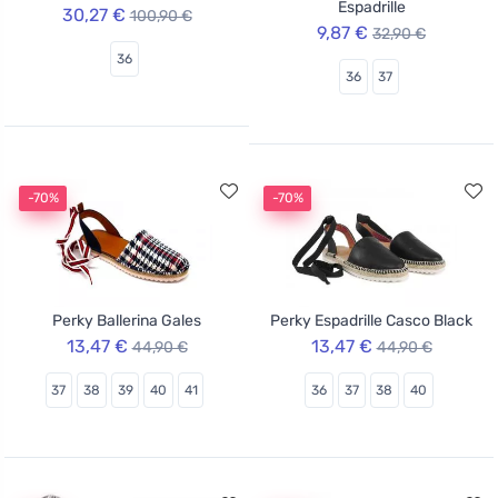
Espadrille
30,27 €
100,90 €
9,87 €
32,90 €
36
36
37
-70%
-70%
Perky Ballerina Gales
Perky Espadrille Casco Black
13,47 €
13,47 €
44,90 €
44,90 €
37
38
39
40
41
36
37
38
40