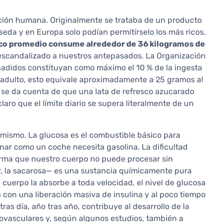
tación humana. Originalmente se trataba de un producto
a seda y en Europa solo podían permitírselo los más ricos.
co promedio consume alrededor de 36 kilogramos de
 escandalizado a nuestros antepasados. La Organización
adidos constituyan como máximo el 10 % de la ingesta
n adulto, esto equivale aproximadamente a 25 gramos al
o se da cuenta de que una lata de refresco azucarado
ro que el límite diario se supera literalmente de un
í mismo. La glucosa es el combustible básico para
onar como un coche necesita gasolina. La dificultad
rma que nuestro cuerpo no puede procesar sin
, la sacarosa— es una sustancia químicamente pura
cuerpo la absorbe a toda velocidad, el nivel de glucosa
con una liberación masiva de insulina y al poco tiempo
tras día, año tras año, contribuye al desarrollo de la
iovasculares y, según algunos estudios, también a