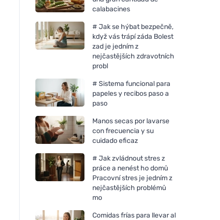
calabacines
# Jak se hýbat bezpečně,
když vás trápí záda Bolest
zad je jedním z
nejčastějších zdravotních
probl
# Sistema funcional para
papeles y recibos paso a
paso
Manos secas por lavarse
con frecuencia y su
cuidado eficaz
# Jak zvládnout stres z
práce a nenést ho domů
Pracovní stres je jedním z
nejčastějších problémů
mo
Comidas frías para llevar al