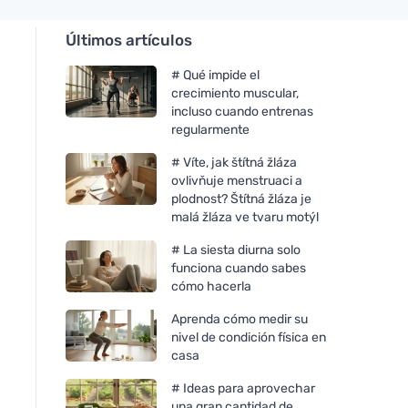
Últimos artículos
# Qué impide el
crecimiento muscular,
incluso cuando entrenas
regularmente
# Víte, jak štítná žláza
ovlivňuje menstruaci a
plodnost? Štítná žláza je
malá žláza ve tvaru motýl
# La siesta diurna solo
funciona cuando sabes
cómo hacerla
Aprenda cómo medir su
nivel de condición física en
casa
# Ideas para aprovechar
una gran cantidad de