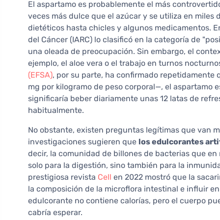
El aspartamo es probablemente el más controvertid
veces más dulce que el azúcar y se utiliza en miles
dietéticos hasta chicles y algunos medicamentos. En
del Cáncer (IARC) lo clasificó en la categoría de "p
una oleada de preocupación. Sin embargo, el contex
ejemplo, el aloe vera o el trabajo en turnos nocturno
(EFSA)
, por su parte, ha confirmado repetidamente q
mg por kilogramo de peso corporal—, el aspartamo e
significaría beber diariamente unas 12 latas de ref
habitualmente.
No obstante, existen preguntas legítimas que van m
investigaciones sugieren que
los edulcorantes arti
decir, la comunidad de billones de bacterias que e
solo para la digestión, sino también para la inmunid
prestigiosa revista
Cell
en 2022 mostró que la sacari
la composición de la microflora intestinal e influir e
edulcorante no contiene calorías, pero el cuerpo pu
cabría esperar.