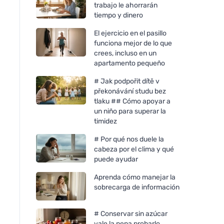
trabajo le ahorrarán
tiempo y dinero
El ejercicio en el pasillo
funciona mejor de lo que
crees, incluso en un
apartamento pequeño
# Jak podpořit dítě v
překonávání studu bez
tlaku ## Cómo apoyar a
un niño para superar la
timidez
# Por qué nos duele la
cabeza por el clima y qué
puede ayudar
Aprenda cómo manejar la
sobrecarga de información
# Conservar sin azúcar
vale la pena probarlo