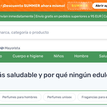
⚡
¡Descuento SUMMER ahora mismo!
SUMMER
Abrir a
envían inmediatamente |
Envío gratis en pedidos superiores a 95 EUR
| C
Mayorista
ro
Cuerpo e higiene
Niños
Hombre
Sal
 saludable y por qué ningún edul
Perfumes para hombres
Perfumes unisex
Fragancias para e