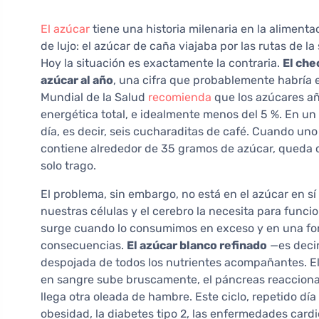
El azúcar
tiene una historia milenaria en la alimen
de lujo: el azúcar de caña viajaba por las rutas de l
Hoy la situación es exactamente la contraria.
El che
azúcar al año
, una cifra que probablemente habría
Mundial de la Salud
recomienda
que los azúcares añ
energética total, e idealmente menos del 5 %. En u
día, es decir, seis cucharaditas de café. Cuando un
contiene alrededor de 35 gramos de azúcar, queda cla
solo trago.
El problema, sin embargo, no está en el azúcar en s
nuestras células y el cerebro la necesita para funci
surge cuando lo consumimos en exceso y en una fo
consecuencias.
El azúcar blanco refinado
—es decir
despojada de todos los nutrientes acompañantes. El 
en sangre sube bruscamente, el páncreas reacciona 
llega otra oleada de hambre. Este ciclo, repetido día 
obesidad, la diabetes tipo 2, las enfermedades card