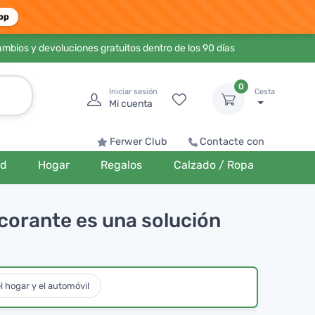
pp
ambios y devoluciones gratuitos dentro de los 90 días
0
Iniciar sesión
Cesta
Mi cuenta
Ferwer Club
Contacte con
ud
Hogar
Regalos
Calzado / Ropa
corante es una solución
l hogar y el automóvil