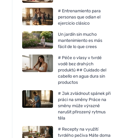
# Entrenamiento para
personas que odian el
ejercicio clásico
Un jardín sin mucho
mantenimiento es más
fácil de lo que crees
# Péče o vlasy v tvrdé
vodě bez drahých
produktů ## Cuidado del
cabello en agua dura sin
productos
# Jak zvládnout spánek při
práci na směny Práce na
směny může výrazně
narušit přirozený rytmus
těla
# Recepty na využití
tvrdého pečiva Máte doma