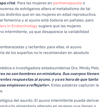
apa vital
. Para las mujeres en
perimenopausia
o
escenso de estrógenos altera el metabolismo de tal
os distintos que en las mujeres en edad reproductiva.
nal femenina y el ayuno está todavía en pañales, pero
tiers in Endocrinology
sugiere que las mujeres
 intermitente, ya que desaparece la variabilidad
 embarazadas y lactantes: para ellas, el ayuno
ía de los expertos no lo recomiendan en absoluto
 médica e investigadora estadounidense Dra. Mindy Pelz,
es no son hombres en miniatura. Sus cuerpos tienen
entes respuestas al ayuno, y ya es hora de que tanto
as empiecen a reflejarlo».
Estas palabras capturan la
a.
lógica del asunto. El ayuno intermitente puede derivar
conducta alimentaria alterada en mujeres que tienen o