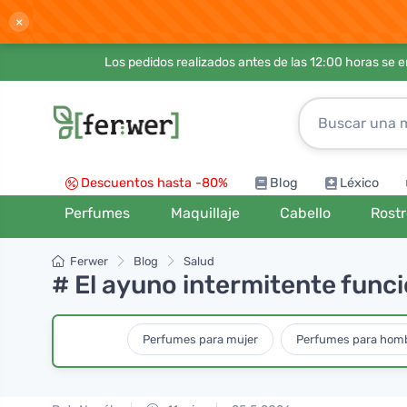
×
Los pedidos realizados antes de las 12:00 horas se 
Descuentos hasta -80%
Blog
Léxico
Perfumes
Maquillaje
Cabello
Rost
Ferwer
Blog
Salud
# El ayuno intermitente func
Perfumes para mujer
Perfumes para hom