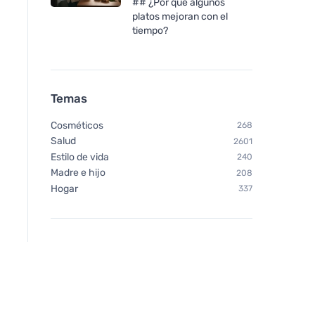
## ¿Por qué algunos
platos mejoran con el
tiempo?
Temas
Cosméticos
268
Salud
2601
Estilo de vida
240
Madre e hijo
208
Hogar
337