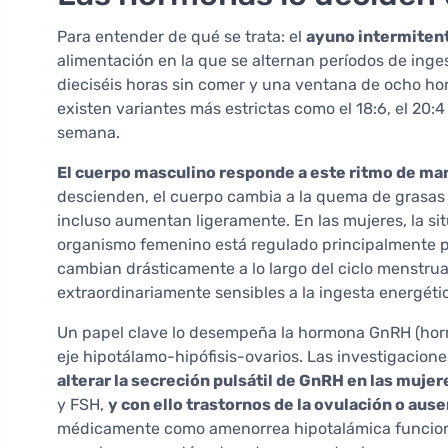
Para entender de qué se trata: el
ayuno intermiten
alimentación en la que se alternan períodos de inges
dieciséis horas sin comer y una ventana de ocho ho
existen variantes más estrictas como el 18:6, el 20:
semana.
El cuerpo masculino responde a este ritmo de ma
descienden, el cuerpo cambia a la quema de grasas 
incluso aumentan ligeramente. En las mujeres, la s
organismo femenino está regulado principalmente po
cambian drásticamente a lo largo del ciclo menstru
extraordinariamente sensibles a la ingesta energéti
Un papel clave lo desempeña la hormona GnRH (horm
eje hipotálamo-hipófisis-ovarios. Las investigacio
alterar la secreción pulsátil de GnRH en las mujer
y FSH,
y con ello trastornos de la ovulación o au
médicamente como amenorrea hipotalámica funcional