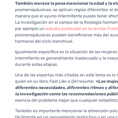
También merece la pena mencionar la edad y la et
posmenopáusicas, se aplican reglas diferentes: el d
manera que el ayuno intermitente puede tener efect
La investigación en el campo de la fisiología hormo
por ejemplo un
estudio publicado en la revista Fron
posmenopáusicas pueden beneficiarse más del ayuno
hormonal del ciclo menstrual.
Igualmente específica es la situación de las mujeres
intermitente es generalmente inadecuado y la mayor
durante estas etapas.
Una de las expertas más citadas en este tema es la
quien en su libro
Fast Like a Girl
resume:
«Las mujer
diferentes necesidades, diferentes ritmos y difer
la investigación como las recomendaciones públic
esencia del problema mejor que cualquier estadístic
También es importante mencionar la dimensión psico
fácilmente en un pensamiento restrictivo o en una 