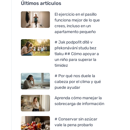
Últimos artículos
El ejercicio en el pasillo
funciona mejor de lo que
crees, incluso en un
apartamento pequeño
# Jak podpořit dítě v
překonávání studu bez
tlaku ## Cómo apoyar a
un niño para superar la
timidez
# Por qué nos duele la
cabeza por el clima y qué
puede ayudar
Aprenda cómo manejar la
sobrecarga de información
# Conservar sin azúcar
vale la pena probarlo