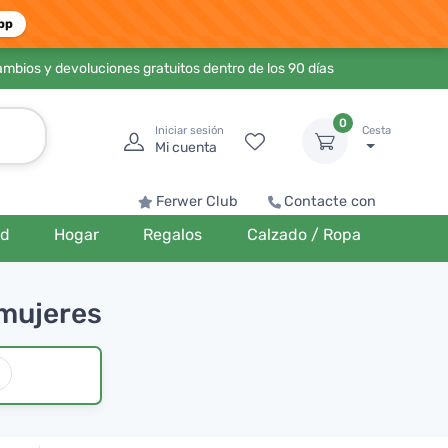
pp
ambios y devoluciones gratuitos dentro de los 90 días
0
Iniciar sesión
Cesta
Mi cuenta
Ferwer Club
Contacte con
ud
Hogar
Regalos
Calzado / Ropa
 mujeres