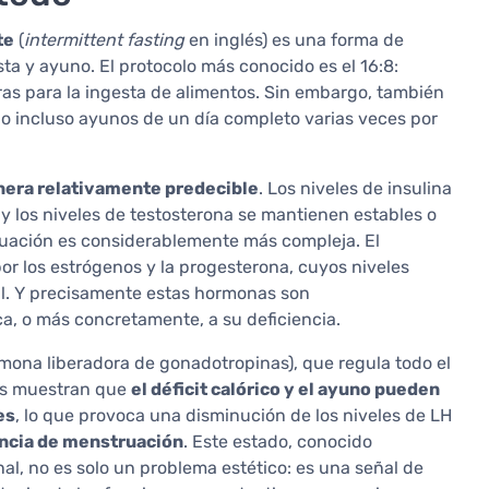
te
(
intermittent fasting
en inglés) es una forma de
ta y ayuno. El protocolo más conocido es el 16:8:
ras para la ingesta de alimentos. Sin embargo, también
4 o incluso ayunos de un día completo varias veces por
nera relativamente predecible
. Los niveles de insulina
y los niveles de testosterona se mantienen estables o
ituación es considerablemente más compleja. El
r los estrógenos y la progesterona, cuyos niveles
al. Y precisamente estas hormonas son
ca, o más concretamente, a su deficiencia.
ona liberadora de gonadotropinas), que regula todo el
nes muestran que
el déficit calórico y el ayuno pueden
es
, lo que provoca una disminución de los niveles de LH
sencia de menstruación
. Este estado, conocido
, no es solo un problema estético: es una señal de