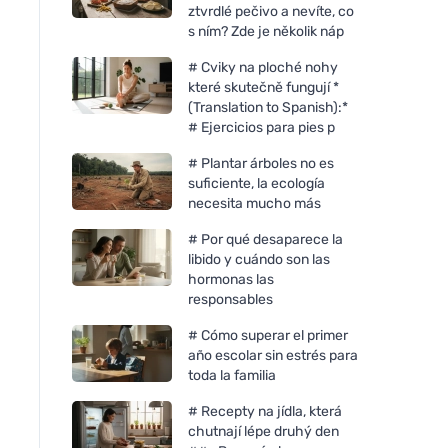
ztvrdlé pečivo a nevíte, co
s ním? Zde je několik náp
# Cviky na ploché nohy
které skutečně fungují *
(Translation to Spanish):*
# Ejercicios para pies p
# Plantar árboles no es
suficiente, la ecología
necesita mucho más
# Por qué desaparece la
libido y cuándo son las
hormonas las
responsables
# Cómo superar el primer
año escolar sin estrés para
toda la familia
# Recepty na jídla, která
chutnají lépe druhý den