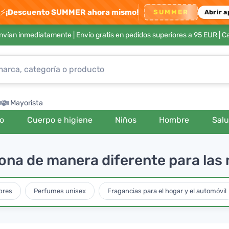
⚡
¡Descuento SUMMER ahora mismo!
SUMMER
Abrir a
envían inmediatamente |
Envío gratis en pedidos superiores a 95 EUR
| C
Mayorista
ro
Cuerpo e higiene
Niños
Hombre
Sal
iona de manera diferente para las
bres
Perfumes unisex
Fragancias para el hogar y el automóvil