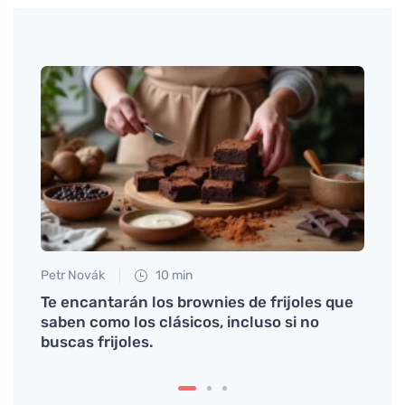
Petr Novák
10 min
Petr N
Te encantarán los brownies de frijoles que
Cómo 
saben como los clásicos, incluso si no
realm
buscas frijoles.