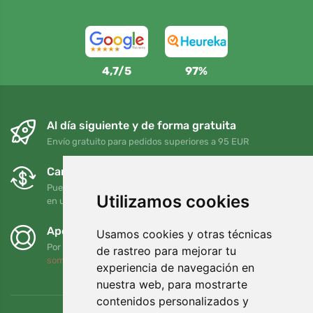
4,7/5
97%
Al día siguiente y de forma gratuita
Envío gratuito para pedidos superiores a 95 EUR
Cambios y devoluciones gratuitos
Puede devolver o cambiar su pedido en cualquier momento
Utilizamos cookies
en un plazo de 90 días
Apoyamos a Trees.org
Usamos cookies y otras técnicas
Por cada pedido plantamos un árbol. Leer más
Quiénes
de rastreo para mejorar tu
somos
.
experiencia de navegación en
nuestra web, para mostrarte
contenidos personalizados y