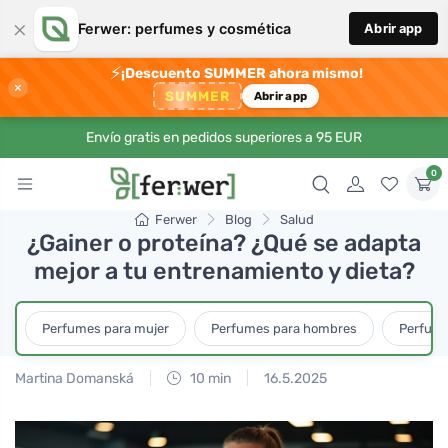
×
Ferwer: perfumes y cosmética
Abrir app
⚡
¡Descuento SUMMER ahora mismo!
×
SUMMER
Abrir app
Envío gratis en pedidos superiores a 95 EUR
0
Ferwer
Blog
Salud
¿Gainer o proteína? ¿Qué se adapta
mejor a tu entrenamiento y dieta?
Perfumes para mujer
Perfumes para hombres
Perfume
Martina Domanská
10 min
16.5.2025