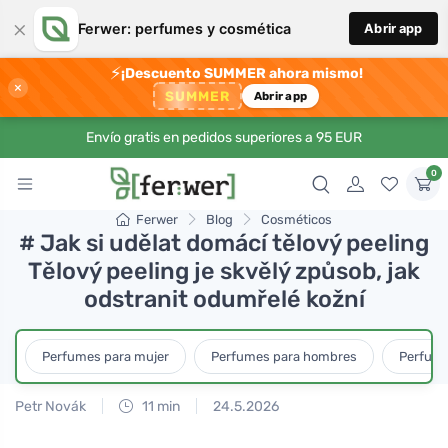
×
Ferwer: perfumes y cosmética
Abrir app
⚡
¡Descuento SUMMER ahora mismo!
×
SUMMER
Abrir app
Envío gratis en pedidos superiores a 95 EUR
0
Ferwer
Blog
Cosméticos
# Jak si udělat domácí tělový peeling
Tělový peeling je skvělý způsob, jak
odstranit odumřelé kožní
Perfumes para mujer
Perfumes para hombres
Perfume
Petr Novák
11 min
24.5.2026