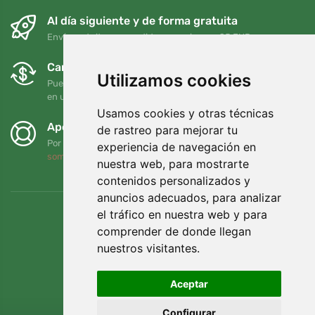
Al día siguiente y de forma gratuita
Envío gratuito para pedidos superiores a 95 EUR
Cambios y devoluciones gratuitos
Utilizamos cookies
Puede devolver o cambiar su pedido en cualquier momento
en un plazo de 90 días
Usamos cookies y otras técnicas
Apoyamos a Trees.org
de rastreo para mejorar tu
Por cada pedido plantamos un árbol. Leer más
Quiénes
experiencia de navegación en
somos
.
nuestra web, para mostrarte
contenidos personalizados y
anuncios adecuados, para analizar
el tráfico en nuestra web y para
comprender de donde llegan
nuestros visitantes.
Aceptar
Configurar