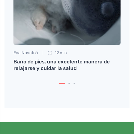
Eva Novotná
12 min
Martin
Baño de pies, una excelente manera de
Cómo 
relajarse y cuidar la salud
piel 