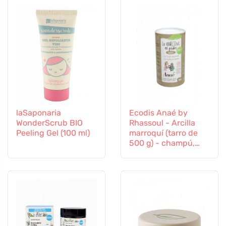
laSaponaria
Ecodis Anaé by
WonderScrub BIO
Rhassoul - Arcilla
Peeling Gel (100 ml)
marroquí (tarro de
500 g) - champú,
exfoliante o
mascarilla