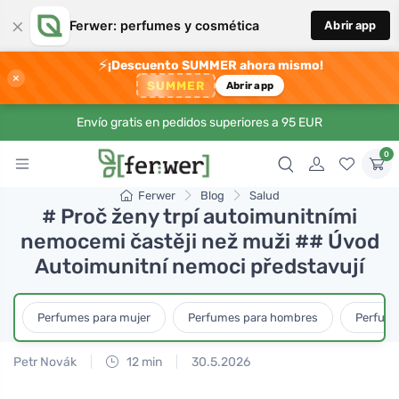
×
Ferwer: perfumes y cosmética
Abrir app
⚡
¡Descuento SUMMER ahora mismo!
×
SUMMER
Abrir app
Envío gratis en pedidos superiores a 95 EUR
0
Ferwer
Blog
Salud
# Proč ženy trpí autoimunitními
nemocemi častěji než muži ## Úvod
Autoimunitní nemoci představují
Perfumes para mujer
Perfumes para hombres
Perfume
Petr Novák
12 min
30.5.2026