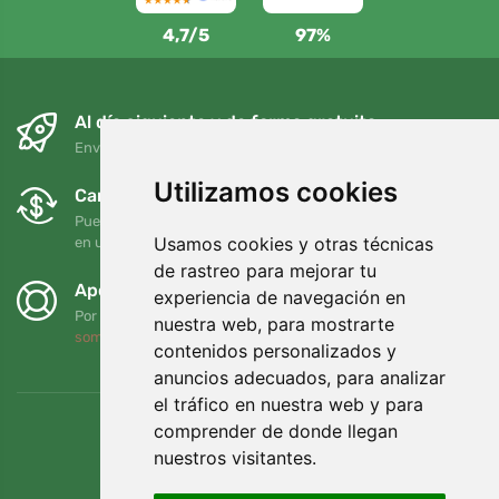
4,7/5
97%
Al día siguiente y de forma gratuita
Envío gratuito para pedidos superiores a 95 EUR
Utilizamos cookies
Cambios y devoluciones gratuitos
Puede devolver o cambiar su pedido en cualquier momento
Usamos cookies y otras técnicas
en un plazo de 90 días
de rastreo para mejorar tu
Apoyamos a Trees.org
experiencia de navegación en
Por cada pedido plantamos un árbol. Leer más
Quiénes
nuestra web, para mostrarte
somos
.
contenidos personalizados y
anuncios adecuados, para analizar
el tráfico en nuestra web y para
comprender de donde llegan
nuestros visitantes.