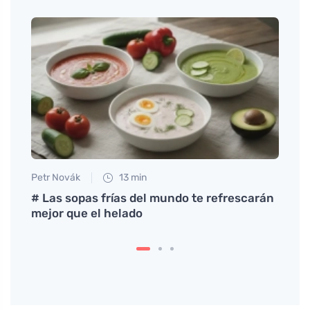
Petr Novák
13 min
Petr N
la
# Las sopas frías del mundo te refrescarán
Raspa
mejor que el helado
alien