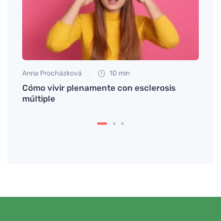
Anna Procházková
10 min
Jan S
les
Cómo vivir plenamente con esclerosis
Salud
múltiple
mapa 
auto