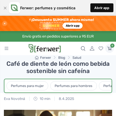
×
Ferwer: perfumes y cosmética
Abrir app
⚡
¡Descuento SUMMER ahora mismo!
×
SUMMER
Abrir app
Envío gratis en pedidos superiores a 95 EUR
0
Ferwer
Blog
Salud
Café de diente de león como bebida
sostenible sin cafeína
Perfumes para mujer
Perfumes para hombres
Perfume
Eva Novotná
10 min
8.4.2025