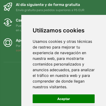
Al día siguiente y de forma gratuita
Envío gratuito para pedidos superiores a 95 EUR
Cambios y devoluciones gratuitos
Puede devolver o cambiar su pedido en cualquier momento
Utilizamos cookies
en un plazo de 90 días
Apoyamos a Trees.org
Usamos cookies y otras técnicas
Por cada pedido plantamos un árbol. Leer más
Quiénes
de rastreo para mejorar tu
somos
.
experiencia de navegación en
nuestra web, para mostrarte
contenidos personalizados y
anuncios adecuados, para analizar
el tráfico en nuestra web y para
comprender de donde llegan
nuestros visitantes.
Aceptar