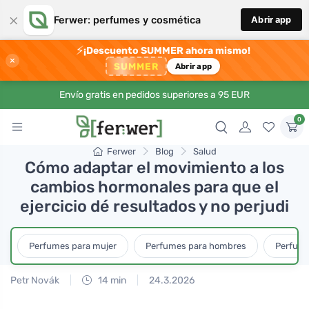
×
Ferwer: perfumes y cosmética
Abrir app
⚡
¡Descuento SUMMER ahora mismo!
×
SUMMER
Abrir app
Envío gratis en pedidos superiores a 95 EUR
0
Ferwer
Blog
Salud
Cómo adaptar el movimiento a los
cambios hormonales para que el
ejercicio dé resultados y no perjudi
Perfumes para mujer
Perfumes para hombres
Perfume
Petr Novák
14 min
24.3.2026