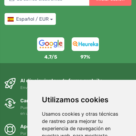
Español / EUR
4,7/5
97%
Al día siguiente y de forma gratuita
Envío gratuito para pedidos superiores a 95 EUR
Utilizamos cookies
Cambios y devoluciones gratuitos
Puede devolver o cambiar su pedido en cualquier momento
Usamos cookies y otras técnicas
en un plazo de 90 días
de rastreo para mejorar tu
Apoyamos a Trees.org
experiencia de navegación en
Por cada pedido plantamos un árbol. Leer más
Quiénes
nuestra web, para mostrarte