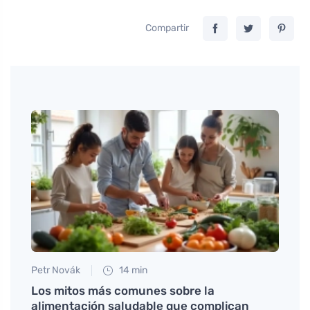
Compartir
Petr Novák
14 min
Tomáš
Los mitos más comunes sobre la
Miner
alimentación saludable que complican
energ