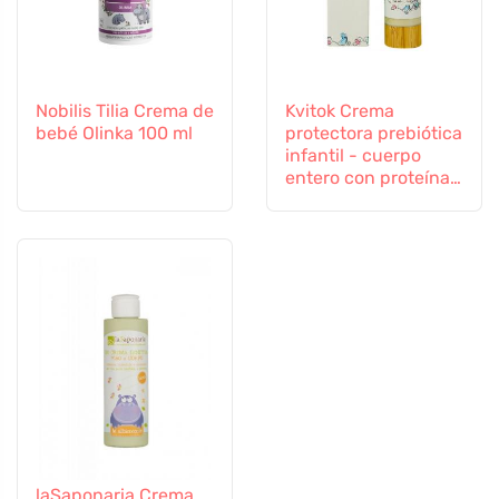
Nobilis Tilia Crema de
Kvitok Crema
bebé Olinka 100 ml
protectora prebiótica
infantil - cuerpo
entero con proteína
de avena (50 ml) -
protege contra las
influencias externas
laSaponaria Crema