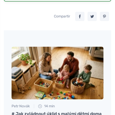
Compartir
Petr Novák
14 min
Petr N
ebé y
# Jak zvládnout úklid s malými dětmi doma
# La 