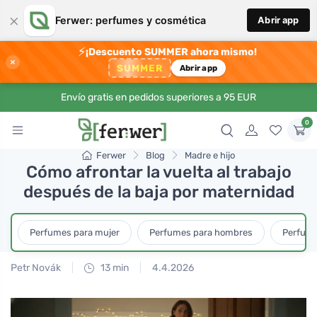
×
Ferwer: perfumes y cosmética
Abrir app
⚡
¡Descuento SUMMER ahora mismo!
×
SUMMER
Abrir app
Envío gratis en pedidos superiores a 95 EUR
0
Ferwer
Blog
Madre e hijo
Cómo afrontar la vuelta al trabajo
después de la baja por maternidad
Perfumes para mujer
Perfumes para hombres
Perfume
Petr Novák
13 min
4.4.2026