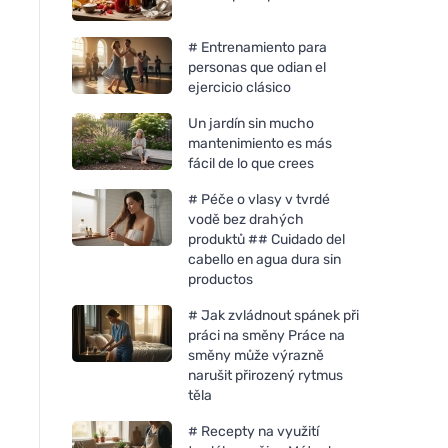
# Entrenamiento para
personas que odian el
ejercicio clásico
Un jardín sin mucho
mantenimiento es más
fácil de lo que crees
# Péče o vlasy v tvrdé
vodě bez drahých
produktů ## Cuidado del
cabello en agua dura sin
productos
# Jak zvládnout spánek při
práci na směny Práce na
směny může výrazně
narušit přirozený rytmus
těla
# Recepty na využití