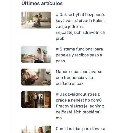
Últimos artículos
# Jak se hýbat bezpečně,
když vás trápí záda Bolest
zad je jedním z
nejčastějších zdravotních
probl
# Sistema funcional para
papeles y recibos paso a
paso
Manos secas por lavarse
con frecuencia y su
cuidado eficaz
# Jak zvládnout stres z
práce a nenést ho domů
Pracovní stres je jedním z
nejčastějších problémů
mo
Comidas frías para llevar al