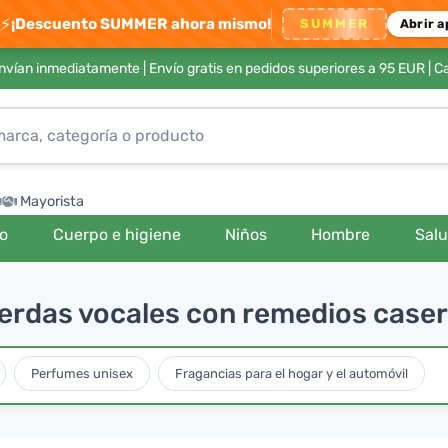
⚡
¡Descuento SUMMER ahora mismo!
SUMMER
Abrir a
envían inmediatamente |
Envío gratis en pedidos superiores a 95 EUR
| C
Mayorista
ro
Cuerpo e higiene
Niños
Hombre
Sal
uerdas vocales con remedios case
Perfumes unisex
Fragancias para el hogar y el automóvil