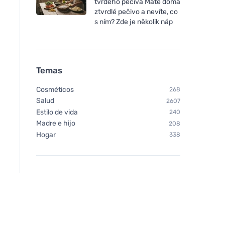
tvrdého pečiva Máte doma
ztvrdlé pečivo a nevíte, co
s ním? Zde je několik náp
Temas
Cosméticos
268
Salud
2607
Estilo de vida
240
Madre e hijo
208
Hogar
338