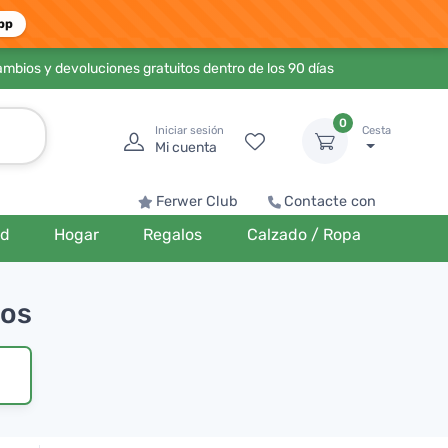
pp
ambios y devoluciones gratuitos dentro de los 90 días
0
Iniciar sesión
Cesta
Mi cuenta
Ferwer Club
Contacte con
ud
Hogar
Regalos
Calzado / Ropa
ros