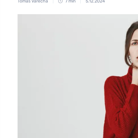
Tomáš Vařecha
7 min
5.12.2024