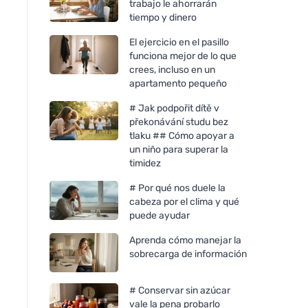
trabajo le ahorrarán
tiempo y dinero
El ejercicio en el pasillo
funciona mejor de lo que
crees, incluso en un
apartamento pequeño
# Jak podpořit dítě v
překonávání studu bez
tlaku ## Cómo apoyar a
un niño para superar la
timidez
# Por qué nos duele la
cabeza por el clima y qué
puede ayudar
Aprenda cómo manejar la
sobrecarga de información
# Conservar sin azúcar
vale la pena probarlo