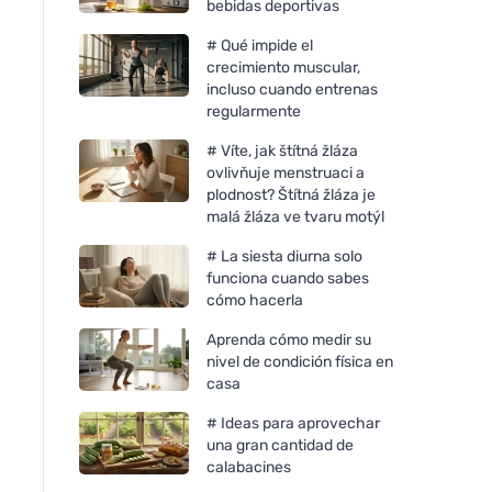
bebidas deportivas
# Qué impide el
crecimiento muscular,
incluso cuando entrenas
regularmente
# Víte, jak štítná žláza
ovlivňuje menstruaci a
plodnost? Štítná žláza je
malá žláza ve tvaru motýl
# La siesta diurna solo
funciona cuando sabes
cómo hacerla
Aprenda cómo medir su
nivel de condición física en
casa
# Ideas para aprovechar
una gran cantidad de
calabacines