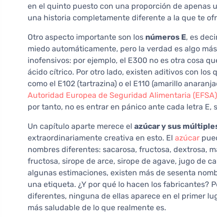
en el quinto puesto con una proporción de apenas u
una historia completamente diferente a la que te ofr
Otro aspecto importante son los
números E
, es dec
miedo automáticamente, pero la verdad es algo má
inofensivos: por ejemplo, el E300 no es otra cosa que
ácido cítrico. Por otro lado, existen aditivos con los 
como el E102 (tartrazina) o el E110 (amarillo anaran
Autoridad Europea de Seguridad Alimentaria (EFSA)
por tanto, no es entrar en pánico ante cada letra E, s
Un capítulo aparte merece el
azúcar y sus múltiple
extraordinariamente creativa en esto. El
azúcar
pued
nombres diferentes: sacarosa, fructosa, dextrosa, ma
fructosa, sirope de arce, sirope de agave, jugo de 
algunas estimaciones, existen más de sesenta nomb
una etiqueta. ¿Y por qué lo hacen los fabricantes? 
diferentes, ninguna de ellas aparece en el primer l
más saludable de lo que realmente es.