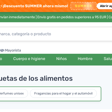
⚡
¡Descuento SUMMER ahora mismo!
SUMMER
Abrir a
envían inmediatamente |
Envío gratis en pedidos superiores a 95 EUR
| C
Mayorista
ro
Cuerpo e higiene
Niños
Hombre
Sal
uetas de los alimentos
erfumes unisex
Fragancias para el hogar y el automóvil