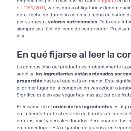
Empecemos por lo más básico. Cada
etiqueta
en la 
n.º 1169/2011
, varios datos obligatorios: denominació
neto, fecha de duración mínima o fecha de caducida
por supuesto,
valores nutricionales
. Toda esta inf
siempre sea fácil de leer o de comprender. Precisam
ella.
En qué fijarse al leer la 
La composición del producto es probablemente la par
sencilla:
los ingredientes están ordenados por can
proporción
hasta el que está en menor. Esto signifi
el primer lugar de la composición ves azúcar o jarab
Significa que en ese yogur hay más azúcar que frut
Precisamente el
orden de los ingredientes
es algo 
en la tienda frente al estante de barritas de muesli
enteros, miel y cereales dorados. Pero cuando das l
en primer lugar está el jarabe de glucosa, en segund