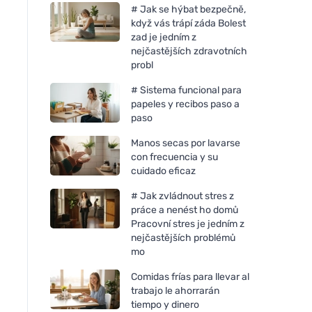
# Jak se hýbat bezpečně,
když vás trápí záda Bolest
zad je jedním z
nejčastějších zdravotních
probl
# Sistema funcional para
papeles y recibos paso a
paso
Manos secas por lavarse
con frecuencia y su
cuidado eficaz
# Jak zvládnout stres z
práce a nenést ho domů
Pracovní stres je jedním z
nejčastějších problémů
mo
Comidas frías para llevar al
trabajo le ahorrarán
tiempo y dinero