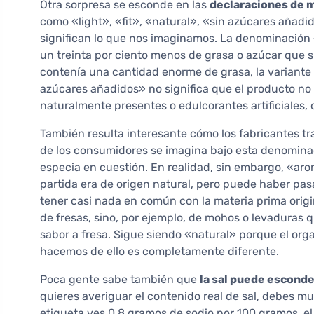
Otra sorpresa se esconde en las
declaraciones de 
como «light», «fit», «natural», «sin azúcares añadi
significan lo que nos imaginamos. La denominación «
un treinta por ciento menos de grasa o azúcar que s
contenía una cantidad enorme de grasa, la variante
azúcares añadidos» no significa que el producto n
naturalmente presentes o edulcorantes artificiales,
También resulta interesante cómo los fabricantes t
de los consumidores se imagina bajo esta denominac
especia en cuestión. En realidad, sin embargo, «arom
partida era de origen natural, pero puede haber pa
tener casi nada en común con la materia prima origi
de fresas, sino, por ejemplo, de mohos o levaduras
sabor a fresa. Sigue siendo «natural» porque el orga
hacemos de ello es completamente diferente.
Poca gente sabe también que
la sal puede esconde
quieres averiguar el contenido real de sal, debes mul
etiqueta ves 0,8 gramos de sodio por 100 gramos, el 