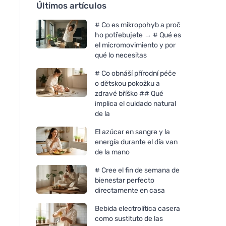
Últimos artículos
# Co es mikropohyb a proč
ho potřebujete → # Qué es
el micromovimiento y por
qué lo necesitas
# Co obnáší přírodní péče
o dětskou pokožku a
zdravé bříško ## Qué
implica el cuidado natural
de la
El azúcar en sangre y la
energía durante el día van
de la mano
# Cree el fin de semana de
bienestar perfecto
directamente en casa
Bebida electrolítica casera
como sustituto de las