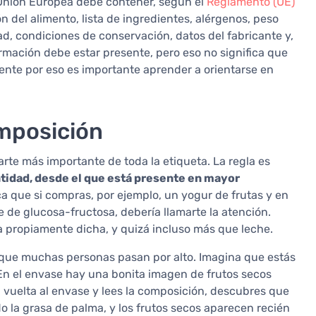
Unión Europea debe contener, según el
Reglamento (UE)
n del alimento, lista de ingredientes, alérgenos, peso
d, condiciones de conservación, datos del fabricante y,
ormación debe estar presente, pero eso no significa que
ente por eso es importante aprender a orientarse en
composición
te más importante de toda la etiqueta. La regla es
tidad, desde el que está presente en mayor
ca que si compras, por ejemplo, un yogur de frutas y en
e de glucosa-fructosa, debería llamarte la atención.
a propiamente dicha, y quizá incluso más que leche.
que muchas personas pasan por alto. Imagina que estás
. En el envase hay una bonita imagen de frutos secos
a vuelta al envase y lees la composición, descubres que
o la grasa de palma, y los frutos secos aparecen recién