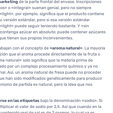
marketing
de la parte frontal del envase. Inscripciones
dos» o «integral» suenan genial, pero no siempre
light», por ejemplo, significa que el producto contiene
u versión estándar, pero si esa versión estándar
 «light» puede seguir teniendo bastante. Y «sin
o contenga azúcar en absoluto: puede contener azúcares
 que tienen sus propios inconvenientes.
rabajan con el concepto de
«aroma natural»
. La mayoría
ión que el aroma procede directamente de la fruta o
a natural» solo significa que la materia prima de
sado por un complejo procesamiento químico y ya no
nal. Así, un aroma natural de fresa puede no proceder
 que han sido modificados genéticamente para producir
nismo de partida es natural, pero la idea que nos
rse en las etiquetas
bajo la denominación «sodio». Si
tiplicar el valor de sodio por 2,5. Así que cuando en la
contenido real de sal es de 2 gramos, lo cual ya es