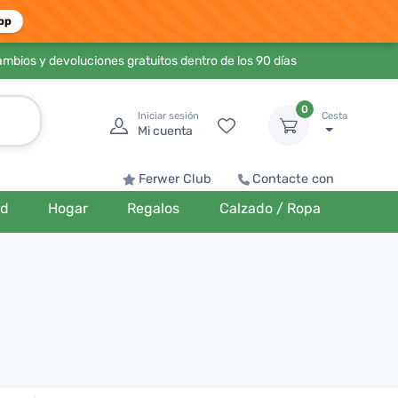
pp
ambios y devoluciones gratuitos dentro de los 90 días
0
Iniciar sesión
Cesta
Mi cuenta
Ferwer Club
Contacte con
ud
Hogar
Regalos
Calzado / Ropa