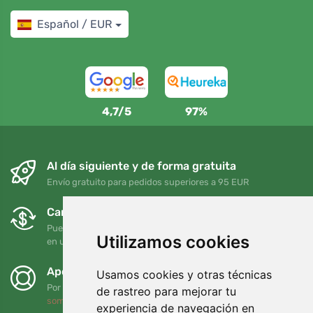
Español / EUR
4,7/5
97%
Al día siguiente y de forma gratuita
Envío gratuito para pedidos superiores a 95 EUR
Cambios y devoluciones gratuitos
Puede devolver o cambiar su pedido en cualquier momento
Utilizamos cookies
en un plazo de 90 días
Apoyamos a Trees.org
Usamos cookies y otras técnicas
Por cada pedido plantamos un árbol. Leer más
Quiénes
de rastreo para mejorar tu
somos
.
experiencia de navegación en