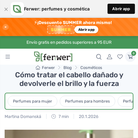
×
Ferwer: perfumes y cosmética
Abrir app
⚡
¡Descuento SUMMER ahora mismo!
×
SUMMER
Abrir app
Envío gratis en pedidos superiores a 95 EUR
0
Ferwer
Blog
Cosméticos
Cómo tratar el cabello dañado y
devolverle el brillo y la fuerza
Perfumes para mujer
Perfumes para hombres
Perfume
Martina Domanská
7 min
20.1.2026