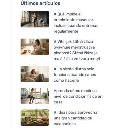
Últimos artículos
# Qué impide el
crecimiento muscular,
incluso cuando entrenas
regularmente
# Víte, jak štítná žláza
ovlivňuje menstruaci a
plodnost? Štítná žláza je
malá žláza ve tvaru motýl
# La siesta diurna solo
funciona cuando sabes
cómo hacerla
Aprenda cómo medir su
nivel de condición física en
casa
# Ideas para aprovechar
una gran cantidad de
calabacines