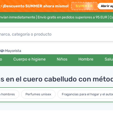
⚡
¡Descuento SUMMER ahora mismo!
SUMMER
Abrir a
envían inmediatamente |
Envío gratis en pedidos superiores a 95 EUR
| C
Mayorista
ro
Cuerpo e higiene
Niños
Hombre
Sal
s en el cuero cabelludo con méto
a hombres
Perfumes unisex
Fragancias para el hogar y el auto