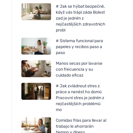
# Jak se hýbat bezpečně,
když vás trápí záda Bolest
zad je jedním z
nejčastějších zdravotních
probl
# Sistema funcional para
papeles y recibos paso a
paso
Manos secas por lavarse
con frecuencia y su
cuidado eficaz
# Jak zvládnout stres z
práce a nenést ho domů
Pracovní stres je jedním z
nejčastějších problémů
mo
Comidas frías para llevar al
trabajo le ahorrarán
tiempo y dinero