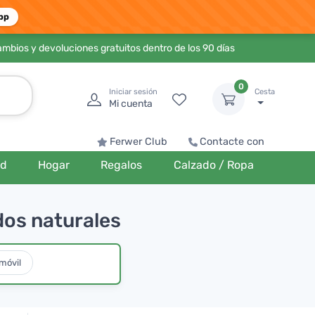
pp
ambios y devoluciones gratuitos dentro de los 90 días
0
Iniciar sesión
Cesta
Mi cuenta
Ferwer Club
Contacte con
ud
Hogar
Regalos
Calzado / Ropa
dos naturales
móvil