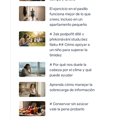
El ejercicio en el pasillo
funciona mejor de lo que
crees, incluso en un
apartamento pequeño
# Jak podpořit dítě v
překonávání studu bez
tlaku ## Cómo apoyar a
un niño para superar la
timidez
# Por qué nos duele la
cabeza por el clima y qué
puede ayudar
Aprenda cómo manejar la
sobrecarga de información
# Conservar sin azúcar
vale la pena probarlo