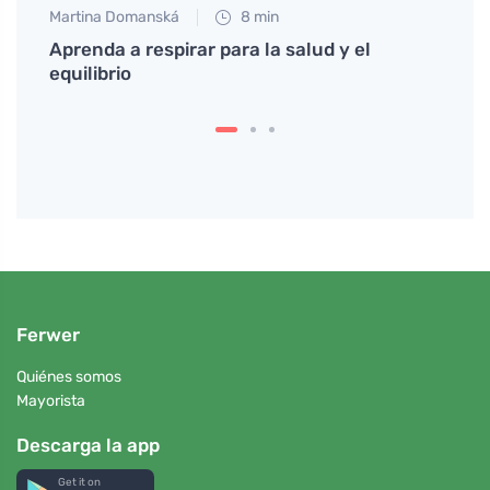
Martina Domanská
8 min
Petr N
s de
Aprenda a respirar para la salud y el
Vyzko
equilibrio
Prueb
Ferwer
Quiénes somos
Mayorista
Descarga la app
Get it on