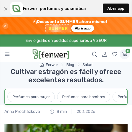
×
Ferwer: perfumes y cosmética
Abrir app
⚡
¡Descuento SUMMER ahora mismo!
×
SUMMER
Abrir app
Envío gratis en pedidos superiores a 95 EUR
0
Ferwer
Blog
Salud
Cultivar estragón es fácil y ofrece
excelentes resultados.
Perfumes para mujer
Perfumes para hombres
Perfume
Anna Procházková
8 min
20.1.2026