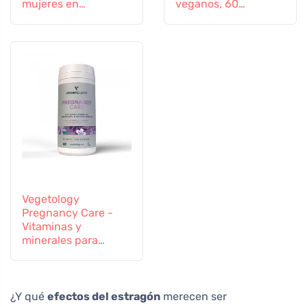
mujeres en
veganos, 60
transición, 60
comprimidos
cápsulas
Vegetology
Pregnancy Care -
Vitaminas y
minerales para
mujeres
embarazadas y en
periodo de lactancia,
60 comprimidos
¿Y qué
efectos del estragón
merecen ser