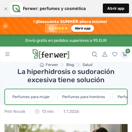
×
Ferwer: perfumes y cosmética
Abrir app
⚡
¡Descuento SUMMER ahora mismo!
×
SUMMER
Abrir app
Envío gratis en pedidos superiores a 95 EUR
0
Ferwer
Blog
Salud
La hiperhidrosis o sudoración
excesiva tiene solución
Perfumes para mujer
Perfumes para hombres
Perfume
Petr Novák
13 min
1.7.2026