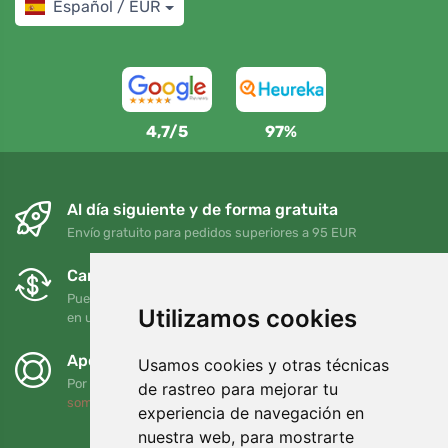
Español / EUR
4,7/5
97%
Al día siguiente y de forma gratuita
Envío gratuito para pedidos superiores a 95 EUR
Cambios y devoluciones gratuitos
Puede devolver o cambiar su pedido en cualquier momento
Utilizamos cookies
en un plazo de 90 días
Apoyamos a Trees.org
Usamos cookies y otras técnicas
Por cada pedido plantamos un árbol. Leer más
Quiénes
de rastreo para mejorar tu
somos
.
experiencia de navegación en
nuestra web, para mostrarte