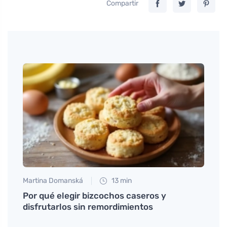
Compartir
Martina Domanská
13 min
Petr N
cta
Por qué elegir bizcochos caseros y
Descu
disfrutarlos sin remordimientos
tradi