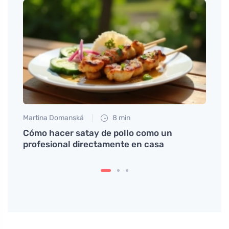
Martina Domanská
8 min
Eva No
es
Cómo hacer satay de pollo como un
Cómo 
profesional directamente en casa
con e