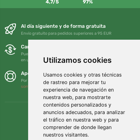
4,7/5
97%
Al día siguiente y de forma gratuita
Envío gratuito para pedidos superiores a 95 EUR
Cambios y devoluciones gratuitos
Puede devolver o cambiar su pedido en cualquier momento
Utilizamos cookies
en un plazo de 90 días
Apoyamos a Trees.org
Usamos cookies y otras técnicas
Por cada pedido plantamos un árbol. Leer más
Quiénes
de rastreo para mejorar tu
somos
.
experiencia de navegación en
nuestra web, para mostrarte
contenidos personalizados y
anuncios adecuados, para analizar
el tráfico en nuestra web y para
comprender de donde llegan
nuestros visitantes.