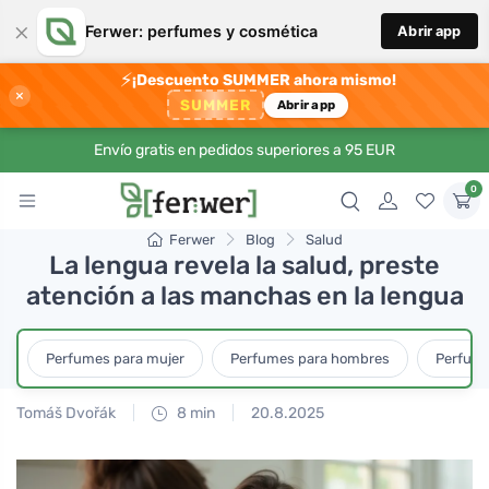
×
Ferwer: perfumes y cosmética
Abrir app
⚡
¡Descuento SUMMER ahora mismo!
×
SUMMER
Abrir app
Envío gratis en pedidos superiores a 95 EUR
0
Ferwer
Blog
Salud
La lengua revela la salud, preste
atención a las manchas en la lengua
Perfumes para mujer
Perfumes para hombres
Perfume
Tomáš Dvořák
8 min
20.8.2025