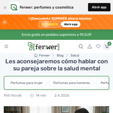
×
Ferwer: perfumes y cosmética
Abrir app
⚡
¡Descuento SUMMER ahora mismo!
×
SUMMER
Abrir app
Envío gratis en pedidos superiores a 95 EUR
0
Ferwer
Blog
Salud
Les aconsejaremos cómo hablar con
su pareja sobre la salud mental
Perfumes para mujer
Perfumes para hombres
Perfume
Petr Novák
14 min
2.4.2026