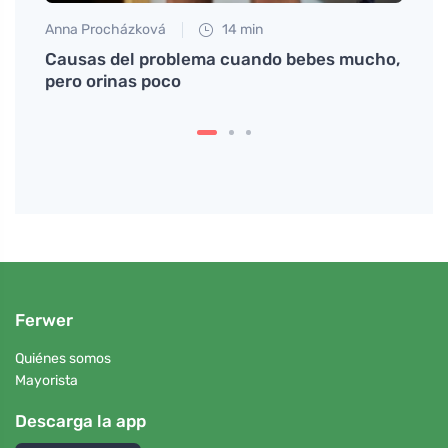
Anna Procházková
14 min
Jan S
ugar
Causas del problema cuando bebes mucho,
Descu
pero orinas poco
calab
Ferwer
Quiénes somos
Mayorista
Descarga la app