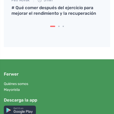
Petr Novák
5 min
Anna 
nto
# Qué comer después del ejercicio para
Cómo 
mejorar el rendimiento y la recuperación
circu
Ferwer
Quiénes somos
Mayorista
Descarga la app
Get it on
Google Play