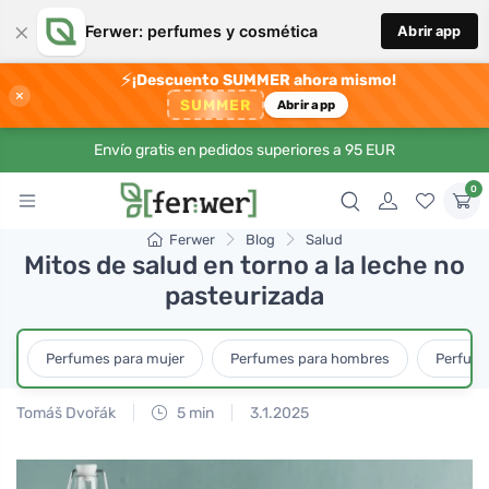
×
Ferwer: perfumes y cosmética
Abrir app
⚡
¡Descuento SUMMER ahora mismo!
×
SUMMER
Abrir app
Envío gratis en pedidos superiores a 95 EUR
0
Ferwer
Blog
Salud
Mitos de salud en torno a la leche no
pasteurizada
Perfumes para mujer
Perfumes para hombres
Perfume
Tomáš Dvořák
5 min
3.1.2025