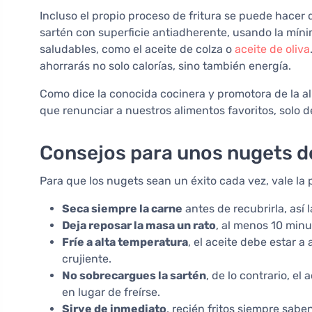
Incluso el propio proceso de fritura se puede hacer
sartén con superficie antiadherente, usando la mín
saludables, como el aceite de colza o
aceite de oliva
ahorrarás no solo calorías, sino también energía.
Como dice la conocida cocinera y promotora de la a
que renunciar a nuestros alimentos favoritos, solo
Consejos para unos nugets de
Para que los nugets sean un éxito cada vez, vale la
Seca siempre la carne
antes de recubrirla, así 
Deja reposar la masa un rato
, al menos 10 minu
Fríe a alta temperatura
, el aceite debe estar 
crujiente.
No sobrecargues la sartén
, de lo contrario, e
en lugar de freírse.
Sirve de inmediato
, recién fritos siempre sabe