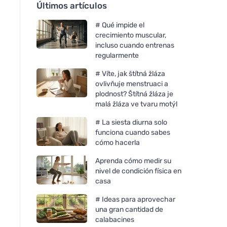
Últimos artículos
# Qué impide el
crecimiento muscular,
incluso cuando entrenas
regularmente
# Víte, jak štítná žláza
ovlivňuje menstruaci a
plodnost? Štítná žláza je
malá žláza ve tvaru motýl
# La siesta diurna solo
funciona cuando sabes
cómo hacerla
Aprenda cómo medir su
nivel de condición física en
casa
# Ideas para aprovechar
una gran cantidad de
calabacines