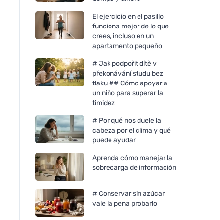
El ejercicio en el pasillo
funciona mejor de lo que
crees, incluso en un
apartamento pequeño
# Jak podpořit dítě v
překonávání studu bez
tlaku ## Cómo apoyar a
un niño para superar la
timidez
# Por qué nos duele la
cabeza por el clima y qué
puede ayudar
Aprenda cómo manejar la
sobrecarga de información
# Conservar sin azúcar
vale la pena probarlo