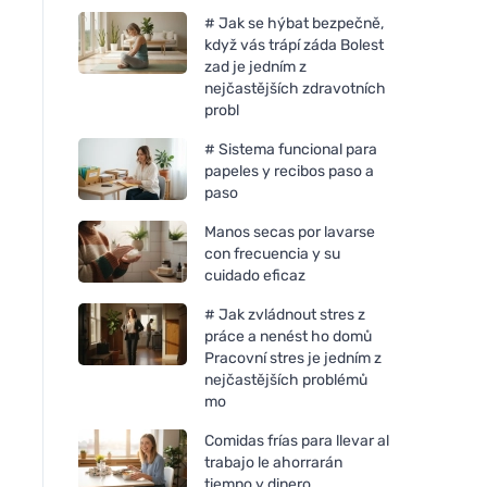
# Jak se hýbat bezpečně,
když vás trápí záda Bolest
zad je jedním z
nejčastějších zdravotních
probl
# Sistema funcional para
papeles y recibos paso a
paso
Manos secas por lavarse
con frecuencia y su
cuidado eficaz
# Jak zvládnout stres z
práce a nenést ho domů
Pracovní stres je jedním z
nejčastějších problémů
mo
Comidas frías para llevar al
trabajo le ahorrarán
tiempo y dinero