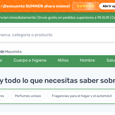
⚡
¡Descuento SUMMER ahora mismo!
SUMMER
Abrir a
envían inmediatamente |
Envío gratis en pedidos superiores a 95 EUR
| C
Mayorista
ro
Cuerpo e higiene
Niños
Hombre
Sal
y todo lo que necesitas saber sobr
res
Perfumes unisex
Fragancias para el hogar y el automóvil