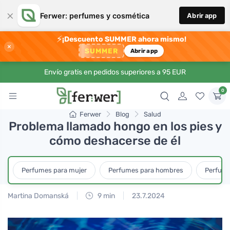
×
Ferwer: perfumes y cosmética
Abrir app
⚡
¡Descuento SUMMER ahora mismo!
×
SUMMER
Abrir app
Envío gratis en pedidos superiores a 95 EUR
0
Ferwer
Blog
Salud
Problema llamado hongo en los pies y
cómo deshacerse de él
Perfumes para mujer
Perfumes para hombres
Perfume
Martina Domanská
9 min
23.7.2024