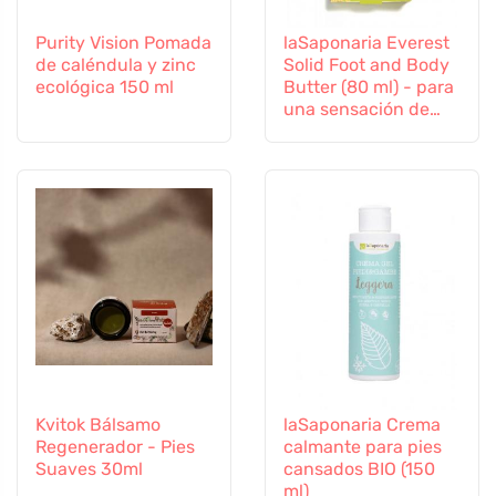
Purity Vision Pomada
laSaponaria Everest
de caléndula y zinc
Solid Foot and Body
ecológica 150 ml
Butter (80 ml) - para
una sensación de
alivio y pies ligeros
Kvitok Bálsamo
laSaponaria Crema
Regenerador - Pies
calmante para pies
Suaves 30ml
cansados BIO (150
ml)