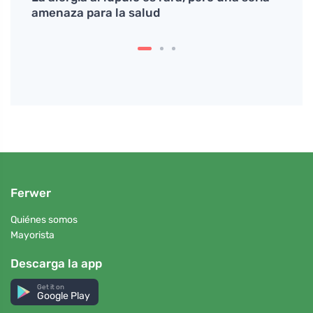
amenaza para la salud
prima
tendr
Ferwer
Quiénes somos
Mayorista
Descarga la app
Get it on
Google Play