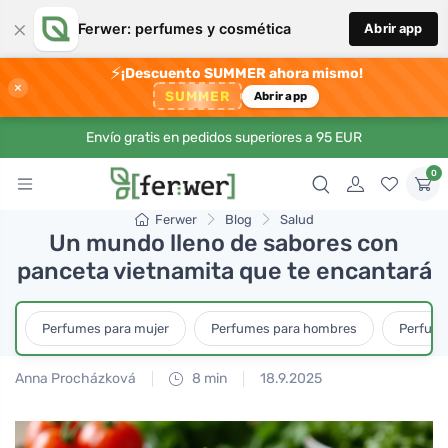
×
Ferwer: perfumes y cosmética
Abrir app
⚡
¡Descuento SUMMER ahora mismo!
×
SUMMER
Abrir app
Envío gratis en pedidos superiores a 95 EUR
0
Ferwer
Blog
Salud
Un mundo lleno de sabores con
panceta vietnamita que te encantará
Perfumes para mujer
Perfumes para hombres
Perfume
Anna Procházková
8 min
18.9.2025