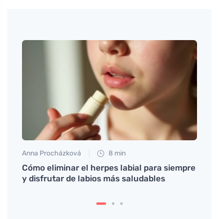
Anna Procházková
8 min
Jan S
 su
Cómo eliminar el herpes labial para siempre
Empie
y disfrutar de labios más saludables
desay