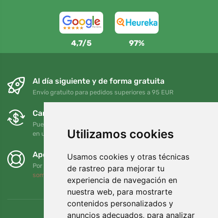
4,7/5
97%
Al día siguiente y de forma gratuita
Envío gratuito para pedidos superiores a 95 EUR
Cambios y devoluciones gratuitos
Puede devolver o cambiar su pedido en cualquier momento
Utilizamos cookies
en un plazo de 90 días
Apoyamos a Trees.org
Usamos cookies y otras técnicas
Por cada pedido plantamos un árbol. Leer más
Quiénes
de rastreo para mejorar tu
somos
.
experiencia de navegación en
nuestra web, para mostrarte
contenidos personalizados y
anuncios adecuados, para analizar