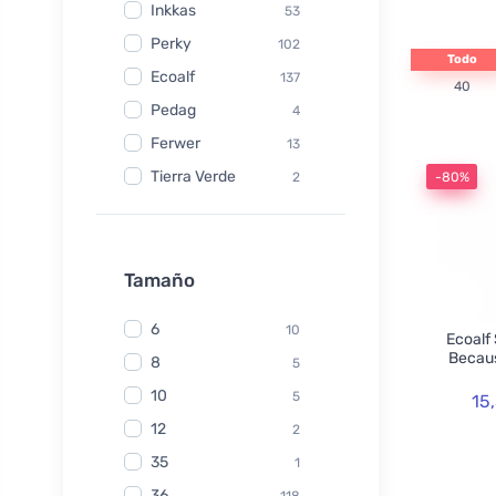
Inkkas
53
Perky
102
Todo
Ecoalf
137
40
Pedag
4
Ferwer
13
Tierra Verde
2
-80%
Watersavers
6
Made Sustained
1
Yuuki
Tamaño
1
TIO
6
6
10
Ecoalf
Hydrophil
5
Becaus
8
5
Kongy
7
10
5
15
Radico
31
12
2
Swirl
2
35
1
laSaponaria
7
36
118