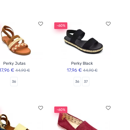
-60%
Perky Jutas
Perky Black
17,96 €
17,96 €
44,90 €
44,90 €
36
36
37
-60%