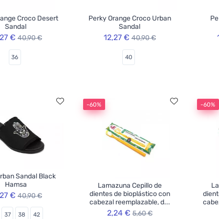
range Croco Desert
Perky Orange Croco Urban
Pe
Sandal
Sandal
,27 €
12,27 €
40,90 €
40,90 €
36
40
-60%
-60%
rban Sandal Black
Hamsa
Lamazuna Cepillo de
La
dientes de bioplástico con
dient
,27 €
40,90 €
cabezal reemplazable, d...
cabez
2,24 €
5,60 €
37
38
42