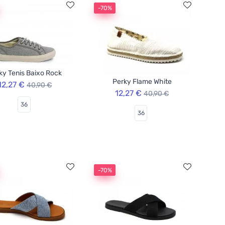
-70%
ky Tenis Baixo Rock
Perky Flame White
12,27 €
40,90 €
12,27 €
40,90 €
36
36
-70%