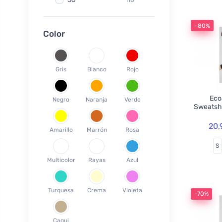
Fair Squared
9
37
120
Lamazuna
7
-80%
38
78
Color
Ecodis
37
39
45
Officina Naturae
6
40
58
OnlyBio
1
Gris
Blanco
Rojo
41
65
Endles by Econea
3
42
35
Pinke Welle
3
Ecoa
Negro
Naranja
Verde
43
26
Sweatsh
Lonka
1
44
17
Jack n Jill
35
20,
Amarillo
Marrón
Rosa
45
18
Einhorn
5
S
46
19
Weleda
1
Multicolor
Rayas
Azul
XS
3
Circular Cup
1
S
19
Neobotanics
17
Turquesa
Crema
Violeta
M
40
-70%
FINO
4
L
39
Bombus
1
Caqui