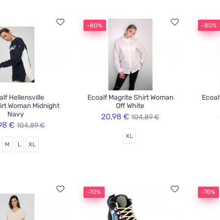
-80%
-80%
lf Hellensville
Ecoalf Magrite Shirt Woman
Ecoal
irt Woman Midnight
Off White
Navy
20,98 €
104,89 €
98 €
104,89 €
XL
M
L
XL
-70%
-70%