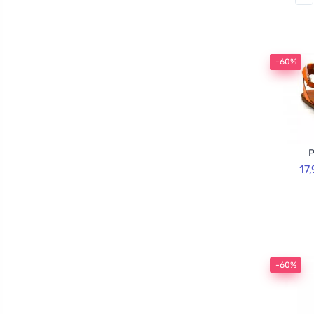
-60%
P
17
-60%