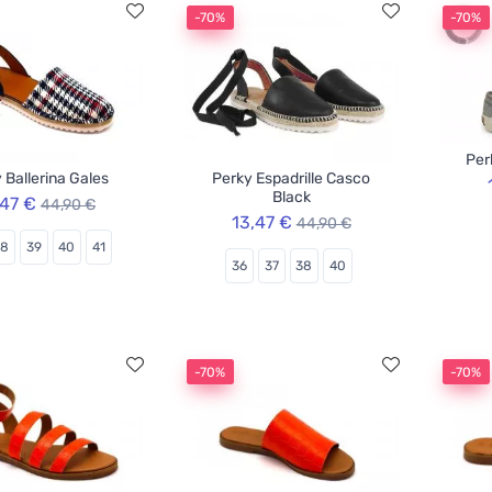
-70%
-70%
Per
 Ballerina Gales
Perky Espadrille Casco
Black
,47 €
44,90 €
13,47 €
44,90 €
38
39
40
41
36
37
38
40
-70%
-70%