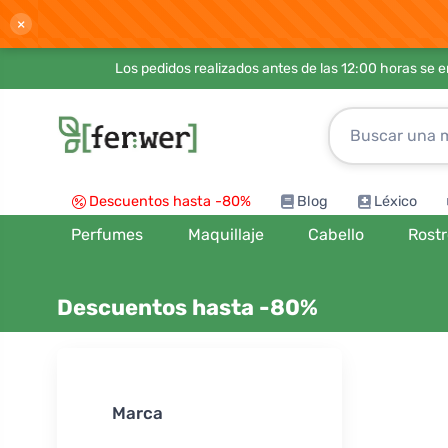
×
Los pedidos realizados antes de las 12:00 horas se 
Descuentos hasta -80%
Blog
Léxico
Perfumes
Maquillaje
Cabello
Rost
Descuentos hasta -80%
Ordenar por
Marca