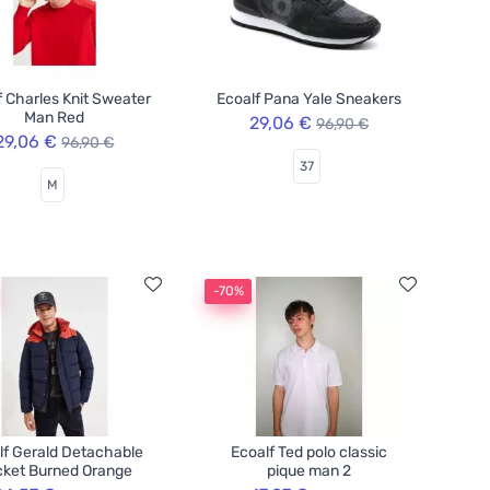
f Charles Knit Sweater
Ecoalf Pana Yale Sneakers
Man Red
29,06 €
96,90 €
29,06 €
96,90 €
37
M
-70%
lf Gerald Detachable
Ecoalf Ted polo classic
ket Burned Orange
pique man 2