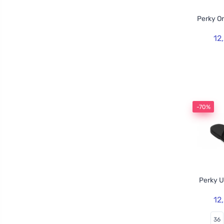
Perky O
12
-70%
Perky U
12
36