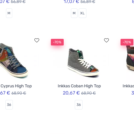
,07 €
17,07 €
56,89 €
56,89 €
M
M
XL
-70%
-70%
 Cyprus High Top
Inkkas Coban High Top
Inkka
,67 €
20,67 €
3
68,90 €
68,90 €
36
36