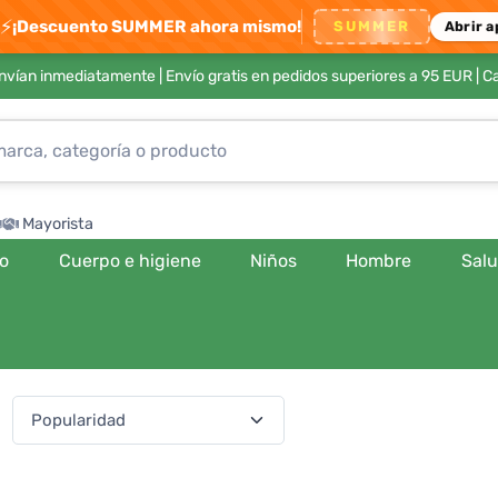
⚡
¡Descuento SUMMER ahora mismo!
SUMMER
Abrir a
envían inmediatamente |
Envío gratis en pedidos superiores a 95 EUR
| C
Mayorista
ro
Cuerpo e higiene
Niños
Hombre
Sal
:
(541 productos)