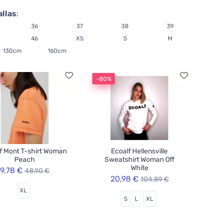
allas
:
36
37
38
39
46
XS
S
M
130cm
160cm
-80%
f Mont T-shirt Woman
Ecoalf Hellensville
Peach
Sweatshirt Woman Off
White
9,78 €
48,90 €
20,98 €
104,89 €
XL
S
L
XL