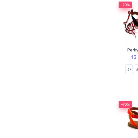
-70%
Perky
13
37
-70%