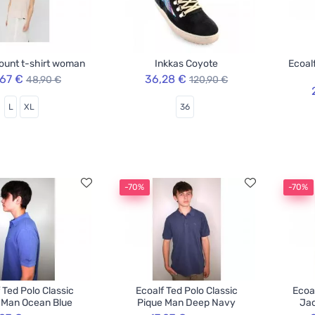
ount t-shirt woman
Inkkas Coyote
Ecoal
,67 €
36,28 €
48,90 €
120,90 €
L
XL
36
-70%
-70%
 Ted Polo Classic
Ecoalf Ted Polo Classic
Ecoa
 Man Ocean Blue
Pique Man Deep Navy
Jac