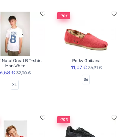
-70%
f Natal Great B T-shirt
Perky Goibana
Man White
11,07 €
36,91 €
6,58 €
32,90 €
36
XL
-70%