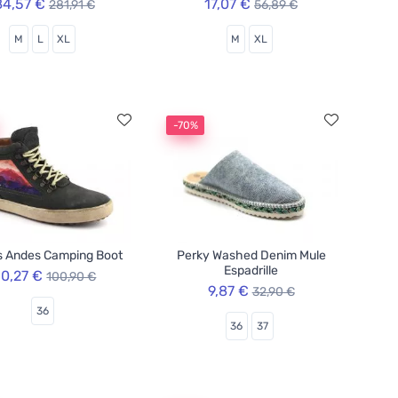
84,57 €
17,07 €
281,91 €
56,89 €
M
L
XL
M
XL
-70%
s Andes Camping Boot
Perky Washed Denim Mule
Espadrille
0,27 €
100,90 €
9,87 €
32,90 €
36
36
37