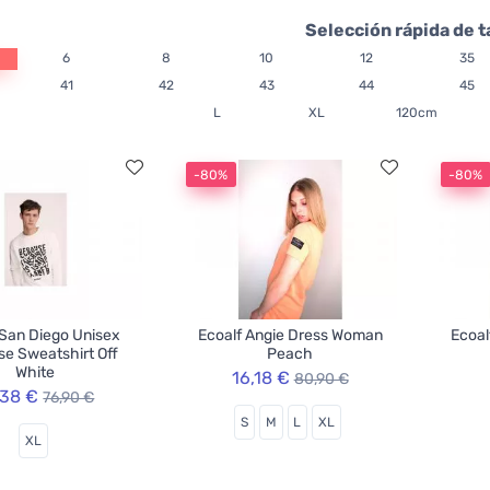
Selección rápida de t
6
8
10
12
35
41
42
43
44
45
L
XL
120cm
-80%
-80%
 San Diego Unisex
Ecoalf Angie Dress Woman
Ecoal
e Sweatshirt Off
Peach
White
16,18 €
80,90 €
,38 €
76,90 €
S
M
L
XL
XL