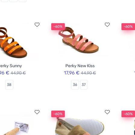
-60%
-60%
erky Sunny
Perky New Kiss
,96 €
17,96 €
44,90 €
44,90 €
38
36
37
-60%
-60%