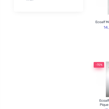
XL
50
Rozvoněno
29
120cm
3
TOOT!
1
130cm
2
Goliate
10
Ecoalf M
160cm
2
Chimpanzee
1
14
Blossombs
30
Innobiz
1
Velvety
2
Childs Farm
6
Allnature
1
-70%
BemaBio
2
Ecoalf
Pique