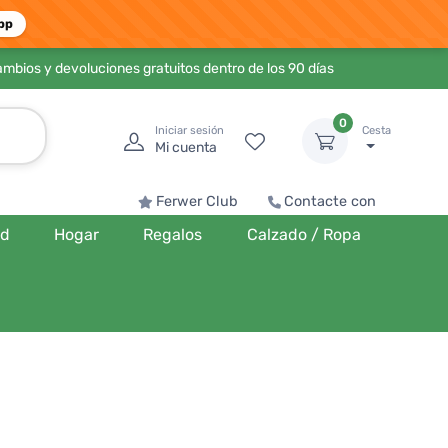
pp
ambios y devoluciones gratuitos dentro de los 90 días
0
Iniciar sesión
Cesta
Mi cuenta
Ferwer Club
Contacte con
ud
Hogar
Regalos
Calzado / Ropa