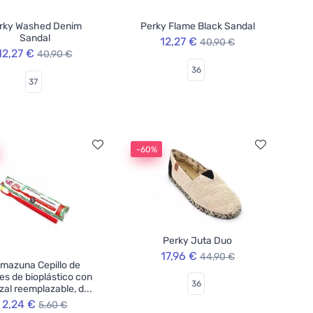
rky Washed Denim
Perky Flame Black Sandal
Sandal
12,27 €
40,90 €
12,27 €
40,90 €
36
37
-60%
Perky Juta Duo
17,96 €
44,90 €
mazuna Cepillo de
es de bioplástico con
36
al reemplazable, d...
2,24 €
5,60 €