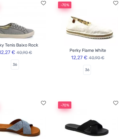
-70%
ky Tenis Baixo Rock
Perky Flame White
12,27 €
40,90 €
12,27 €
40,90 €
36
36
-70%