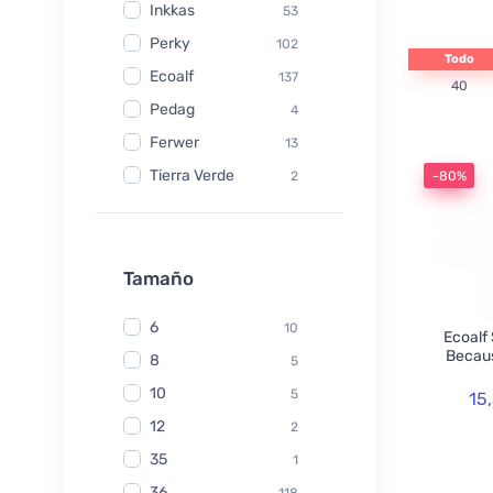
Inkkas
53
Perky
102
Todo
Ecoalf
137
40
Pedag
4
Ferwer
13
Tierra Verde
2
-80%
Watersavers
6
Made Sustained
1
Yuuki
Tamaño
1
TIO
6
6
10
Ecoalf
Hydrophil
5
Becaus
8
5
Kongy
7
10
5
15
Radico
31
12
2
Swirl
2
35
1
laSaponaria
7
36
118