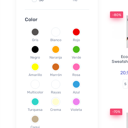
Fair Squared
9
37
119
Lamazuna
7
-80%
38
78
Color
Ecodis
37
39
45
Officina Naturae
6
40
58
OnlyBio
1
Gris
Blanco
Rojo
41
65
Endles by Econea
3
42
35
Pinke Welle
3
Ecoa
Negro
Naranja
Verde
43
26
Sweatsh
Lonka
1
44
17
Jack n Jill
35
20,
Amarillo
Marrón
Rosa
45
18
Einhorn
5
S
46
19
Weleda
1
Multicolor
Rayas
Azul
XS
3
Circular Cup
1
S
19
Neobotanics
17
Turquesa
Crema
Violeta
M
39
-70%
FINO
4
L
39
Bombus
1
Caqui