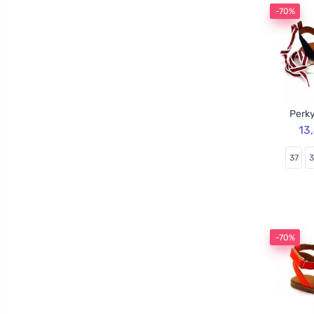
-70%
Perky
13
37
-70%