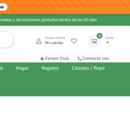
pp
ambios y devoluciones gratuitos dentro de los 90 días
0
Iniciar sesión
Cesta
Mi cuenta
Ferwer Club
Contacte con
ud
Hogar
Regalos
Calzado / Ropa