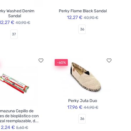
rky Washed Denim
Perky Flame Black Sandal
Sandal
12,27 €
40,90 €
12,27 €
40,90 €
36
37
-60%
Perky Juta Duo
17,96 €
44,90 €
mazuna Cepillo de
es de bioplástico con
36
al reemplazable, d...
2,24 €
5,60 €