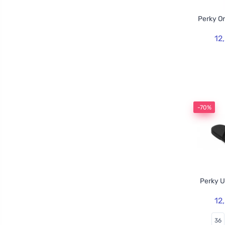
Perky O
12
-70%
Perky U
12
36