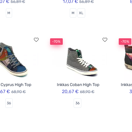
,07 €
17,07 €
56,89 €
56,89 €
M
M
XL
-70%
-70%
 Cyprus High Top
Inkkas Coban High Top
Inkka
,67 €
20,67 €
3
68,90 €
68,90 €
36
36