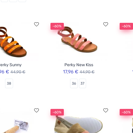
-60%
-60%
erky Sunny
Perky New Kiss
,96 €
17,96 €
44,90 €
44,90 €
38
36
37
-60%
-60%