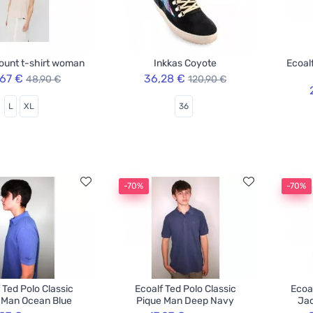
ount t-shirt woman
Inkkas Coyote
Ecoal
,67 €
36,28 €
48,90 €
120,90 €
L
XL
36
-70%
-70%
 Ted Polo Classic
Ecoalf Ted Polo Classic
Ecoa
 Man Ocean Blue
Pique Man Deep Navy
Jac