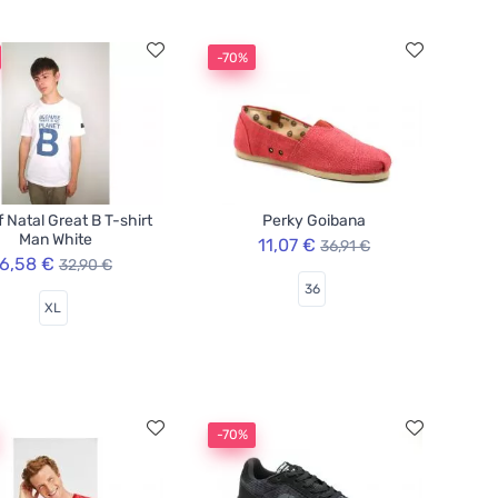
-70%
f Natal Great B T-shirt
Perky Goibana
Man White
11,07 €
36,91 €
6,58 €
32,90 €
36
XL
-70%