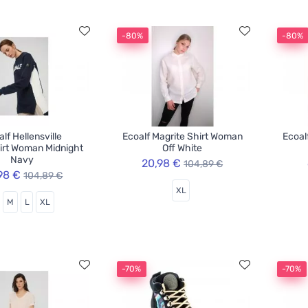
-80%
-80%
lf Hellensville
Ecoalf Magrite Shirt Woman
Ecoal
irt Woman Midnight
Off White
Navy
20,98 €
104,89 €
98 €
104,89 €
XL
M
L
XL
-70%
-70%