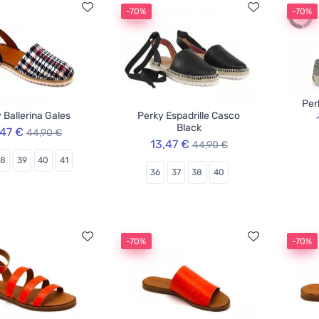
-70%
-70%
Per
 Ballerina Gales
Perky Espadrille Casco
Black
,47 €
44,90 €
13,47 €
44,90 €
38
39
40
41
36
37
38
40
-70%
-70%