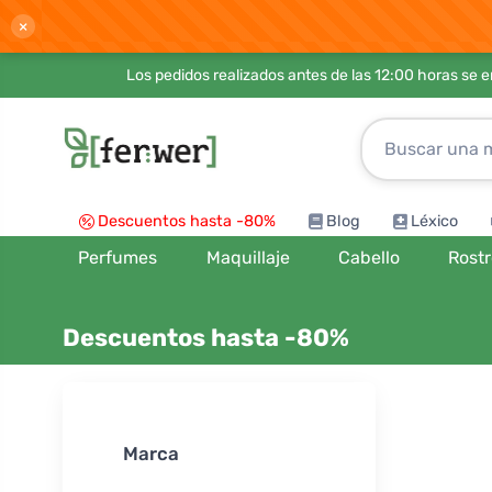
×
Los pedidos realizados antes de las 12:00 horas se 
Descuentos hasta -80%
Blog
Léxico
Perfumes
Maquillaje
Cabello
Rost
Descuentos hasta -80%
Ordenar por
Marca