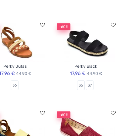
-60%
Perky Jutas
Perky Black
17,96 €
17,96 €
44,90 €
44,90 €
36
36
37
-60%