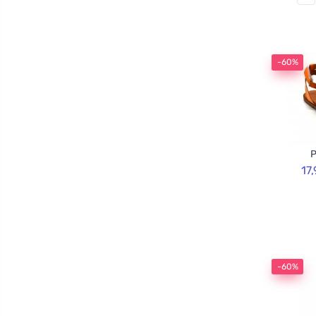
-60%
P
17
-60%