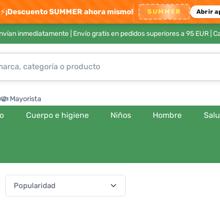
⚡
¡Descuento SUMMER ahora mismo!
SUMMER
Abrir a
envían inmediatamente |
Envío gratis en pedidos superiores a 95 EUR
| C
Mayorista
ro
Cuerpo e higiene
Niños
Hombre
Sal
:
(541 productos)