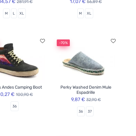
84,57 €
17,07 €
281,91 €
56,89 €
M
L
XL
M
XL
-70%
s Andes Camping Boot
Perky Washed Denim Mule
Espadrille
0,27 €
100,90 €
9,87 €
32,90 €
36
36
37