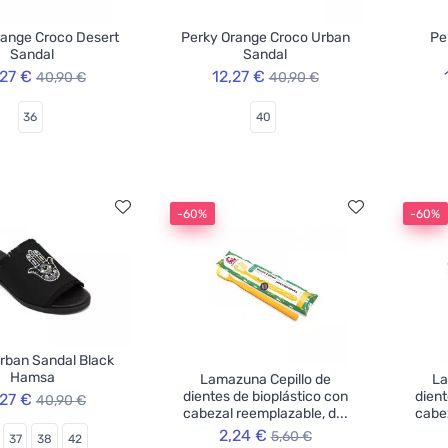
range Croco Desert
Perky Orange Croco Urban
Pe
Sandal
Sandal
,27 €
12,27 €
40,90 €
40,90 €
36
40
-60%
-60%
rban Sandal Black
Hamsa
Lamazuna Cepillo de
La
dientes de bioplástico con
dient
,27 €
40,90 €
cabezal reemplazable, d...
cabez
2,24 €
5,60 €
37
38
42