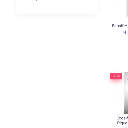
XL
50
Rozvoněno
29
120cm
3
TOOT!
1
130cm
2
Goliate
10
Ecoalf M
160cm
2
Chimpanzee
1
14
Blossombs
30
Innobiz
1
Velvety
2
Childs Farm
6
Allnature
1
-70%
BemaBio
2
Ecoalf
Pique