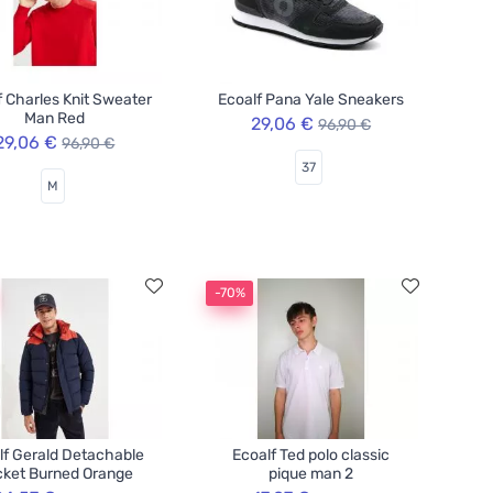
f Charles Knit Sweater
Ecoalf Pana Yale Sneakers
Man Red
29,06 €
96,90 €
29,06 €
96,90 €
37
M
-70%
lf Gerald Detachable
Ecoalf Ted polo classic
ket Burned Orange
pique man 2