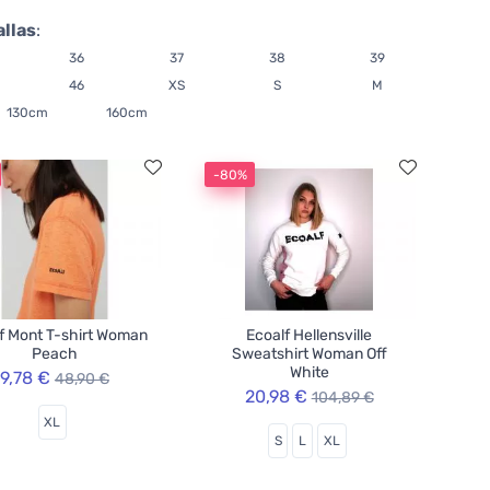
allas
:
36
37
38
39
46
XS
S
M
130cm
160cm
-80%
f Mont T-shirt Woman
Ecoalf Hellensville
Peach
Sweatshirt Woman Off
White
9,78 €
48,90 €
20,98 €
104,89 €
XL
S
L
XL