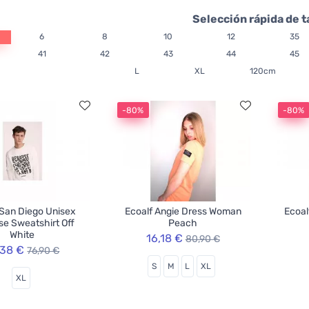
Selección rápida de t
6
8
10
12
35
41
42
43
44
45
L
XL
120cm
-80%
-80%
 San Diego Unisex
Ecoalf Angie Dress Woman
Ecoal
e Sweatshirt Off
Peach
White
16,18 €
80,90 €
,38 €
76,90 €
S
M
L
XL
XL