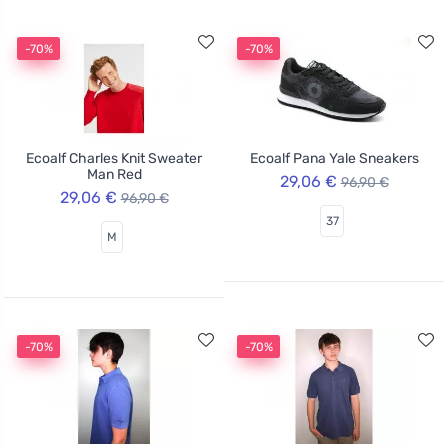
-70%
-70%
Ecoalf Charles Knit Sweater
Ecoalf Pana Yale Sneakers
Man Red
29,06 €
96,90 €
29,06 €
96,90 €
37
M
-70%
-70%