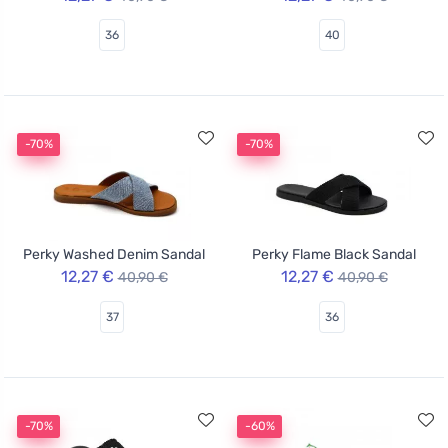
36
40
-70%
-70%
Perky Washed Denim Sandal
Perky Flame Black Sandal
12,27 €
12,27 €
40,90 €
40,90 €
37
36
-70%
-60%