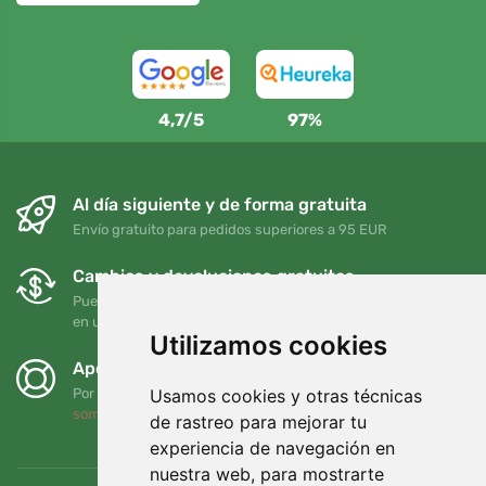
4,7/5
97%
Al día siguiente y de forma gratuita
Envío gratuito para pedidos superiores a 95 EUR
Cambios y devoluciones gratuitos
Puede devolver o cambiar su pedido en cualquier momento
en un plazo de 90 días
Utilizamos cookies
Apoyamos a Trees.org
Usamos cookies y otras técnicas
Por cada pedido plantamos un árbol. Leer más
Quiénes
somos
.
de rastreo para mejorar tu
experiencia de navegación en
nuestra web, para mostrarte