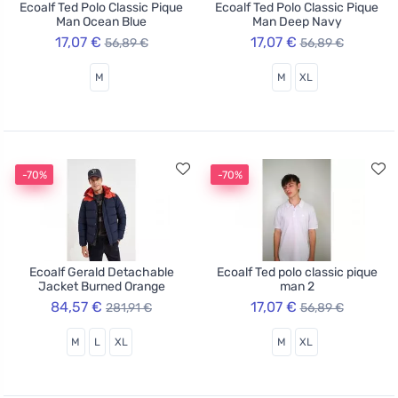
Ecoalf Ted Polo Classic Pique
Ecoalf Ted Polo Classic Pique
Man Ocean Blue
Man Deep Navy
17,07 €
17,07 €
56,89 €
56,89 €
M
M
XL
-70%
-70%
Ecoalf Gerald Detachable
Ecoalf Ted polo classic pique
Jacket Burned Orange
man 2
84,57 €
17,07 €
281,91 €
56,89 €
M
L
XL
M
XL