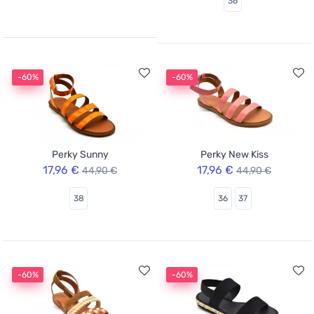
36
-60%
-60%
Perky Sunny
Perky New Kiss
17,96 €
17,96 €
44,90 €
44,90 €
38
36
37
-60%
-60%