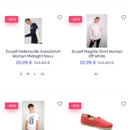
-80%
-80%
Ecoalf Hellensville Sweatshirt
Ecoalf Magrite Shirt Woman
Woman Midnight Navy
Off White
20,98 €
20,98 €
104,89 €
104,89 €
S
M
L
XL
XL
-80%
-70%