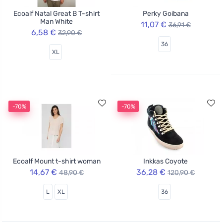
Ecoalf Natal Great B T-shirt
Perky Goibana
Man White
11,07 €
36,91 €
6,58 €
32,90 €
36
XL
-70%
-70%
Ecoalf Mount t-shirt woman
Inkkas Coyote
14,67 €
36,28 €
48,90 €
120,90 €
L
XL
36