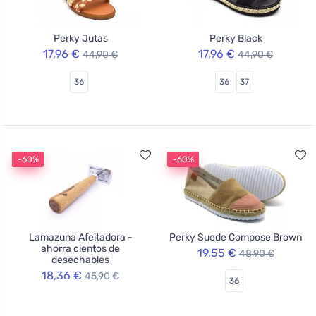
Perky Jutas
Perky Black
17,96 €
17,96 €
44,90 €
44,90 €
36
36
37
-60%
-60%
Lamazuna Afeitadora -
Perky Suede Compose Brown
ahorra cientos de
19,55 €
48,90 €
desechables
18,36 €
45,90 €
36