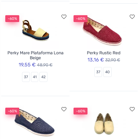
-60%
-60%
Perky Mare Plataforma Lona
Perky Rustic Red
Beige
13,16 €
32,90 €
19,55 €
48,90 €
37
40
37
41
42
-60%
-60%