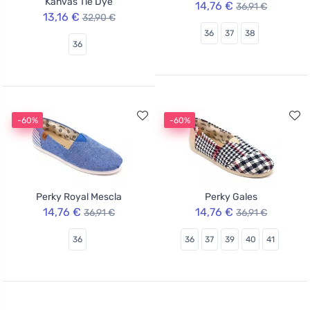
Kanvas Tie Dye
14,76 €
36,91 €
13,16 €
32,90 €
36
37
38
36
-60%
-60%
Perky Royal Mescla
Perky Gales
14,76 €
14,76 €
36,91 €
36,91 €
36
36
37
39
40
41