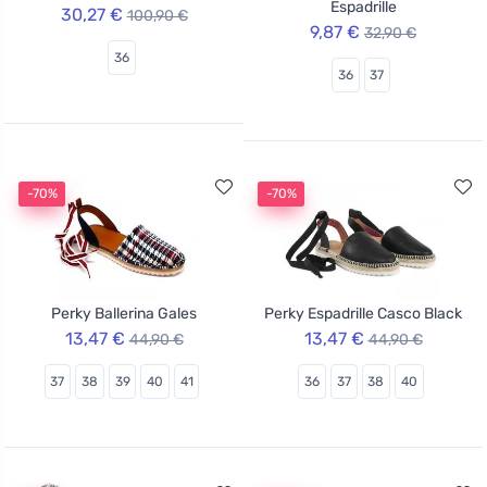
Espadrille
30,27 €
100,90 €
9,87 €
32,90 €
36
36
37
-70%
-70%
Perky Ballerina Gales
Perky Espadrille Casco Black
13,47 €
13,47 €
44,90 €
44,90 €
37
38
39
40
41
36
37
38
40