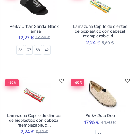
Perky Urban Sandal Black
Lamazuna Cepillo de dientes
Hamsa
de bioplástico con cabezal
reemplazable, d...
12,27 €
40,90 €
2,24 €
5,60 €
36
37
38
42
-60%
-60%
Lamazuna Cepillo de dientes
Perky Juta Duo
de bioplástico con cabezal
17,96 €
44,90 €
reemplazable, d...
2,24 €
5,60 €