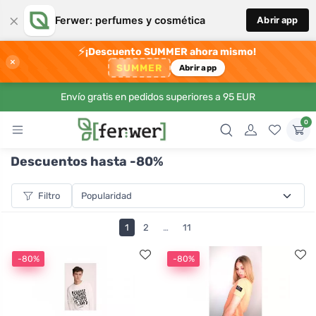
×
Ferwer: perfumes y cosmética
Abrir app
⚡
¡Descuento SUMMER ahora mismo!
×
SUMMER
Abrir app
Envío gratis en pedidos superiores a 95 EUR
0
Descuentos hasta -80%
Filtro
1
2
…
11
-80%
-80%