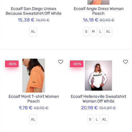
Ecoalf San Diego Unisex
Ecoalf Angie Dress Woman
Because Sweatshirt Off White
Peach
15,38 €
16,18 €
76,90 €
80,90 €
XL
S
M
L
XL
-80%
-80%
Ecoalf Mont T-shirt Woman
Ecoalf Hellensville Sweatshirt
Peach
Woman Off White
9,78 €
20,98 €
48,90 €
104,89 €
XL
S
L
XL