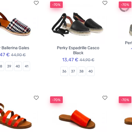
-70%
-70%
Per
 Ballerina Gales
Perky Espadrille Casco
Black
,47 €
44,90 €
13,47 €
44,90 €
38
39
40
41
36
37
38
40
-70%
-70%