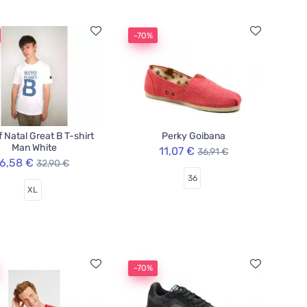
-70%
f Natal Great B T-shirt
Perky Goibana
Man White
11,07 €
36,91 €
6,58 €
32,90 €
36
XL
-70%