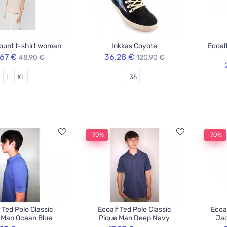
ount t-shirt woman
Inkkas Coyote
Ecoal
,67 €
36,28 €
48,90 €
120,90 €
L
XL
36
-70%
-70%
 Ted Polo Classic
Ecoalf Ted Polo Classic
Ecoa
 Man Ocean Blue
Pique Man Deep Navy
Jac