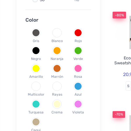
Fair Squared
9
37
120
Lamazuna
7
-80%
38
78
Color
Ecodis
37
39
45
Officina Naturae
6
40
58
OnlyBio
1
Gris
Blanco
Rojo
41
65
Endles by Econea
3
42
35
Pinke Welle
3
Ecoa
Negro
Naranja
Verde
43
26
Sweatsh
Lonka
1
44
17
Jack n Jill
35
20,
Amarillo
Marrón
Rosa
45
18
Einhorn
5
S
46
19
Weleda
1
Multicolor
Rayas
Azul
XS
3
Circular Cup
1
S
19
Neobotanics
17
Turquesa
Crema
Violeta
M
40
-70%
FINO
4
L
39
Bombus
1
Caqui