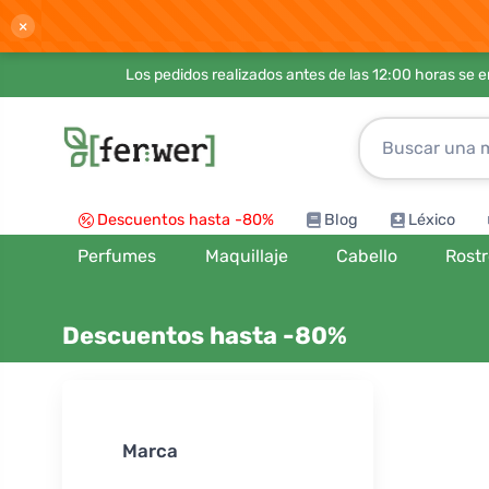
×
Los pedidos realizados antes de las 12:00 horas se 
Descuentos hasta -80%
Blog
Léxico
Perfumes
Maquillaje
Cabello
Rost
Descuentos hasta -80%
Ordenar por
Marca