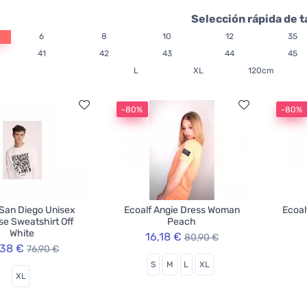
Selección rápida de t
6
8
10
12
35
41
42
43
44
45
L
XL
120cm
-80%
-80%
 San Diego Unisex
Ecoalf Angie Dress Woman
Ecoal
e Sweatshirt Off
Peach
White
16,18 €
80,90 €
,38 €
76,90 €
S
M
L
XL
XL