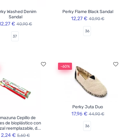
rky Washed Denim
Perky Flame Black Sandal
Sandal
12,27 €
40,90 €
12,27 €
40,90 €
36
37
-60%
Perky Juta Duo
17,96 €
44,90 €
mazuna Cepillo de
es de bioplástico con
36
al reemplazable, d...
2,24 €
5,60 €