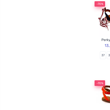
-70%
Perky
13
37
-70%