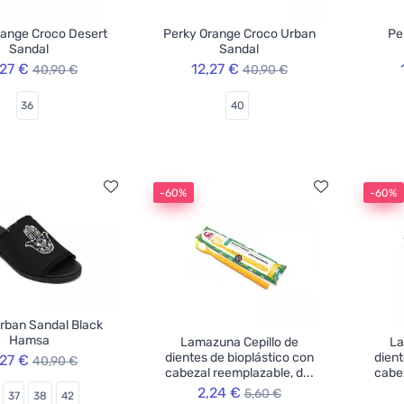
range Croco Desert
Perky Orange Croco Urban
Pe
Sandal
Sandal
,27 €
12,27 €
40,90 €
40,90 €
36
40
-60%
-60%
rban Sandal Black
Hamsa
Lamazuna Cepillo de
La
dientes de bioplástico con
dient
,27 €
40,90 €
cabezal reemplazable, d...
cabez
2,24 €
5,60 €
37
38
42