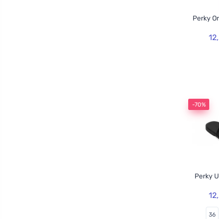
Perky O
12
-70%
Perky U
12
36