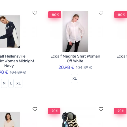
-80%
-80%
lf Hellensville
Ecoalf Magrite Shirt Woman
Ecoal
irt Woman Midnight
Off White
Navy
20,98 €
104,89 €
98 €
104,89 €
XL
M
L
XL
-70%
-70%