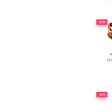
-60%
P
17
-60%