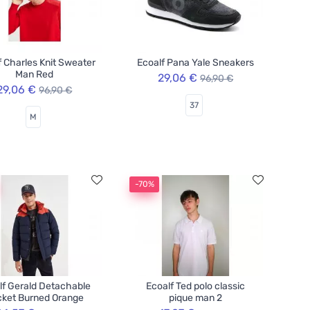
f Charles Knit Sweater
Ecoalf Pana Yale Sneakers
Man Red
29,06 €
96,90 €
29,06 €
96,90 €
37
M
-70%
lf Gerald Detachable
Ecoalf Ted polo classic
ket Burned Orange
pique man 2