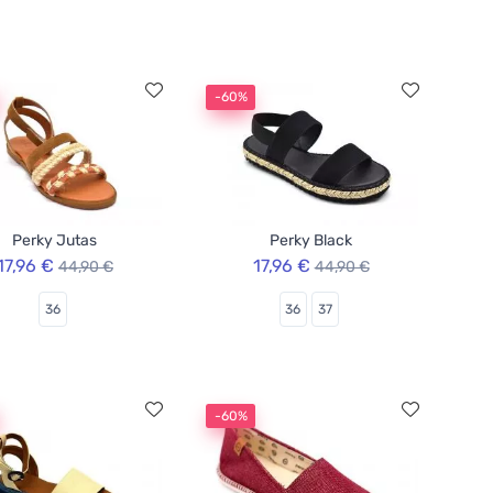
-60%
Perky Jutas
Perky Black
17,96 €
17,96 €
44,90 €
44,90 €
36
36
37
-60%