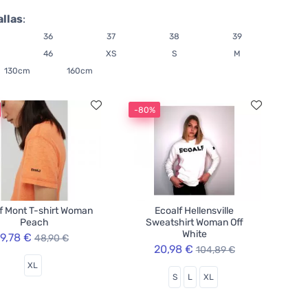
allas
:
36
37
38
39
46
XS
S
M
130cm
160cm
-80%
f Mont T-shirt Woman
Ecoalf Hellensville
Peach
Sweatshirt Woman Off
White
9,78 €
48,90 €
20,98 €
104,89 €
XL
S
L
XL