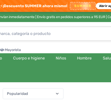
⚡
¡Descuento SUMMER ahora mismo!
SUMMER
Abrir a
envían inmediatamente |
Envío gratis en pedidos superiores a 95 EUR
| C
Mayorista
ro
Cuerpo e higiene
Niños
Hombre
Sal
:
(541 productos)