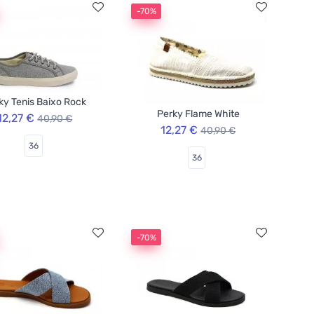
-70%
ky Tenis Baixo Rock
Perky Flame White
12,27 €
40,90 €
12,27 €
40,90 €
36
36
-70%