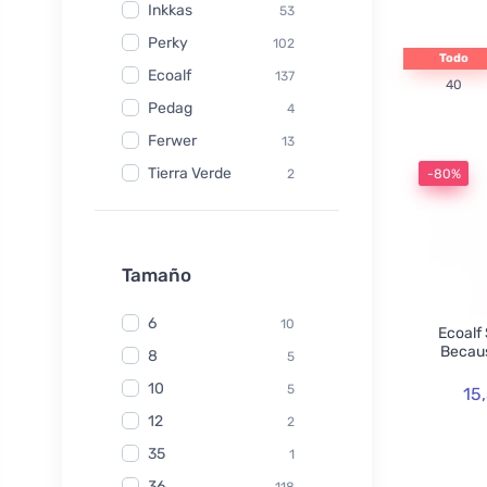
Inkkas
53
Perky
102
Todo
Ecoalf
137
40
Pedag
4
Ferwer
13
Tierra Verde
2
-80%
Watersavers
6
Made Sustained
1
Yuuki
Tamaño
1
TIO
6
6
10
Ecoalf
Hydrophil
5
Becaus
8
5
Kongy
7
10
5
15
Radico
31
12
2
Swirl
2
35
1
laSaponaria
7
36
118