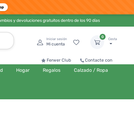
pp
ambios y devoluciones gratuitos dentro de los 90 días
0
Iniciar sesión
Cesta
Mi cuenta
Ferwer Club
Contacte con
ud
Hogar
Regalos
Calzado / Ropa