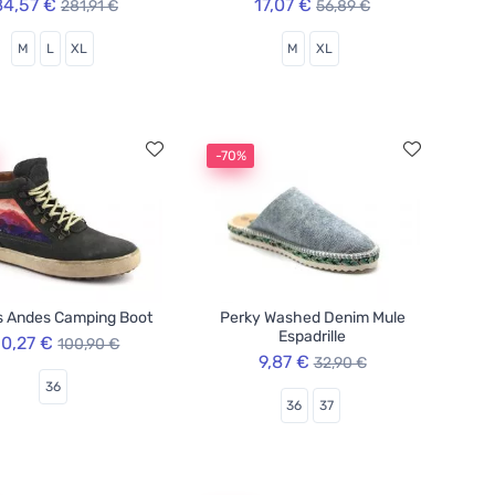
84,57 €
17,07 €
281,91 €
56,89 €
M
L
XL
M
XL
-70%
s Andes Camping Boot
Perky Washed Denim Mule
Espadrille
0,27 €
100,90 €
9,87 €
32,90 €
36
36
37