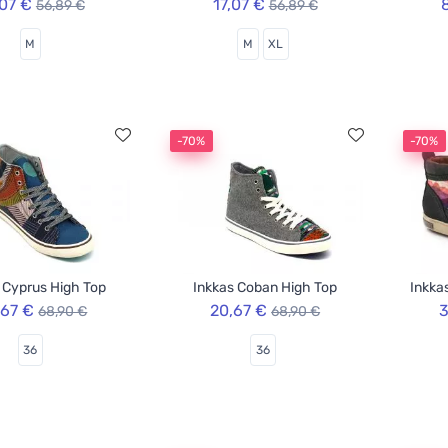
,07 €
17,07 €
56,89 €
56,89 €
M
M
XL
-70%
-70%
 Cyprus High Top
Inkkas Coban High Top
Inkka
,67 €
20,67 €
3
68,90 €
68,90 €
36
36