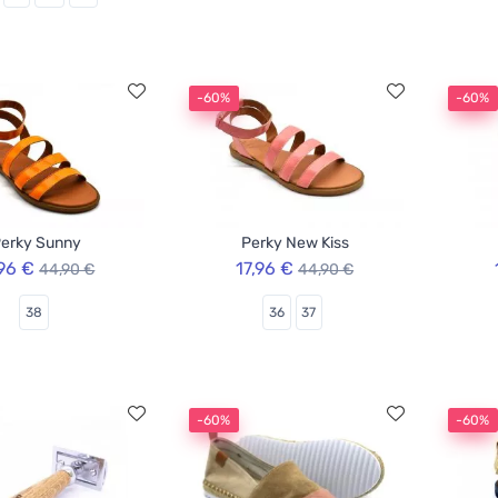
-60%
-60%
erky Sunny
Perky New Kiss
,96 €
17,96 €
44,90 €
44,90 €
38
36
37
-60%
-60%