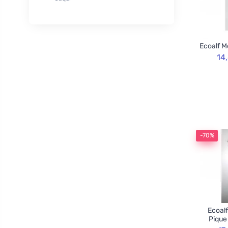
XL
50
Rozvoněno
29
120cm
3
TOOT!
1
130cm
2
Goliate
10
Ecoalf M
160cm
2
Chimpanzee
1
14
Blossombs
30
Innobiz
1
Velvety
2
Childs Farm
6
Allnature
1
-70%
BemaBio
2
Ecoalf
Pique