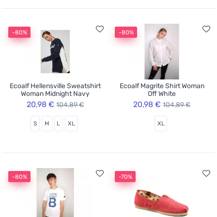
-80%
-80%
Ecoalf Hellensville Sweatshirt
Ecoalf Magrite Shirt Woman
Woman Midnight Navy
Off White
20,98 €
20,98 €
104,89 €
104,89 €
S
M
L
XL
XL
-80%
-70%