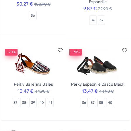
Espadrille
30,27 €
100,90 €
9,87 €
32,90 €
36
36
37
-70%
-70%
Perky Ballerina Gales
Perky Espadrille Casco Black
13,47 €
13,47 €
44,90 €
44,90 €
37
38
39
40
41
36
37
38
40