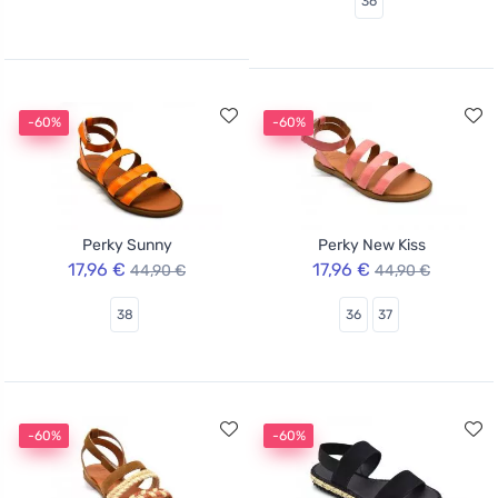
36
-60%
-60%
Perky Sunny
Perky New Kiss
17,96 €
17,96 €
44,90 €
44,90 €
38
36
37
-60%
-60%