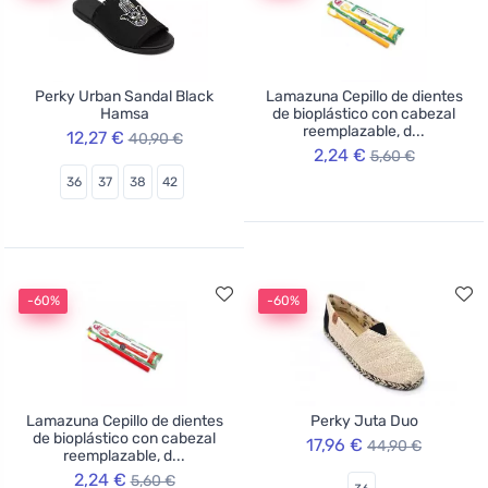
Perky Urban Sandal Black
Lamazuna Cepillo de dientes
Hamsa
de bioplástico con cabezal
reemplazable, d...
12,27 €
40,90 €
2,24 €
5,60 €
36
37
38
42
-60%
-60%
Lamazuna Cepillo de dientes
Perky Juta Duo
de bioplástico con cabezal
17,96 €
44,90 €
reemplazable, d...
2,24 €
5,60 €