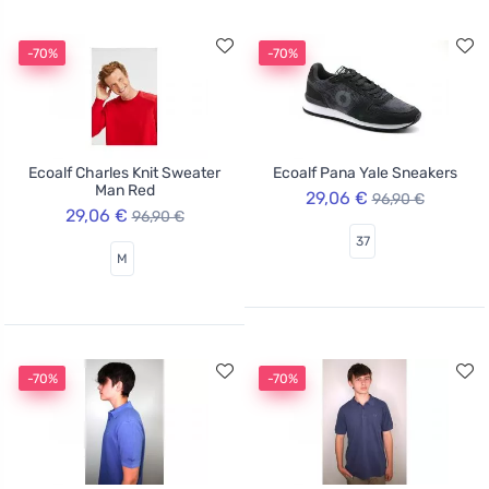
-70%
-70%
Ecoalf Charles Knit Sweater
Ecoalf Pana Yale Sneakers
Man Red
29,06 €
96,90 €
29,06 €
96,90 €
37
M
-70%
-70%