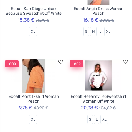
Ecoalf San Diego Unisex
Ecoalf Angie Dress Woman
Because Sweatshirt Off White
Peach
15,38 €
16,18 €
76,90 €
80,90 €
XL
S
M
L
XL
-80%
-80%
Ecoalf Mont T-shirt Woman
Ecoalf Hellensville Sweatshirt
Peach
Woman Off White
9,78 €
20,98 €
48,90 €
104,89 €
XL
S
L
XL