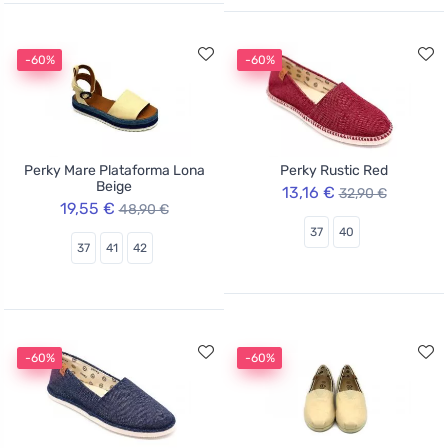
-60%
-60%
Perky Mare Plataforma Lona
Perky Rustic Red
Beige
13,16 €
32,90 €
19,55 €
48,90 €
37
40
37
41
42
-60%
-60%