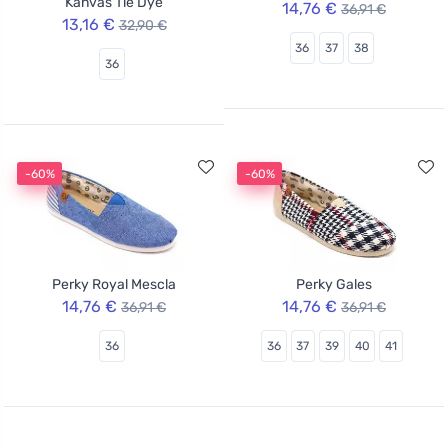
Kanvas Tie Dye
14,76 €
36,91 €
13,16 €
32,90 €
36
37
38
36
-60%
-60%
Perky Royal Mescla
Perky Gales
14,76 €
14,76 €
36,91 €
36,91 €
36
36
37
39
40
41