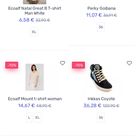
Ecoalf Natal Great B T-shirt
Perky Goibana
Man White
11,07 €
36,91 €
6,58 €
32,90 €
36
XL
-70%
-70%
Ecoalf Mount t-shirt woman
Inkkas Coyote
14,67 €
36,28 €
48,90 €
120,90 €
L
XL
36