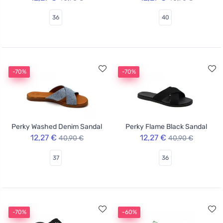
36
40
-70%
-70%
Perky Washed Denim Sandal
Perky Flame Black Sandal
12,27 €
12,27 €
40,90 €
40,90 €
37
36
-70%
-60%