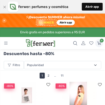
×
Ferwer: perfumes y cosmética
Abrir app
⚡
¡Descuento SUMMER ahora mismo!
×
SUMMER
Abrir app
Envío gratis en pedidos superiores a 95 EUR
0
Descuentos hasta -80%
Filtro
1
2
…
11
-80%
-80%