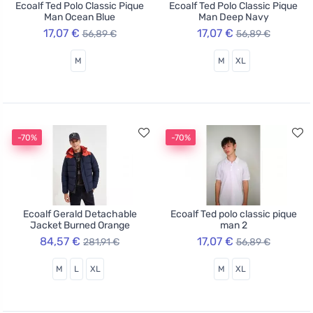
Ecoalf Ted Polo Classic Pique
Ecoalf Ted Polo Classic Pique
Man Ocean Blue
Man Deep Navy
17,07 €
17,07 €
56,89 €
56,89 €
M
M
XL
-70%
-70%
Ecoalf Gerald Detachable
Ecoalf Ted polo classic pique
Jacket Burned Orange
man 2
84,57 €
17,07 €
281,91 €
56,89 €
M
L
XL
M
XL