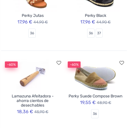
Perky Jutas
Perky Black
17,96 €
17,96 €
44,90 €
44,90 €
36
36
37
-60%
-60%
Lamazuna Afeitadora -
Perky Suede Compose Brown
ahorra cientos de
19,55 €
48,90 €
desechables
18,36 €
45,90 €
36