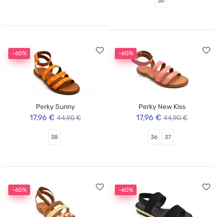
36
-60%
-60%
Perky Sunny
Perky New Kiss
17,96 €
17,96 €
44,90 €
44,90 €
38
36
37
-60%
-60%