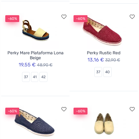
-60%
-60%
Perky Mare Plataforma Lona
Perky Rustic Red
Beige
13,16 €
32,90 €
19,55 €
48,90 €
37
40
37
41
42
-60%
-60%