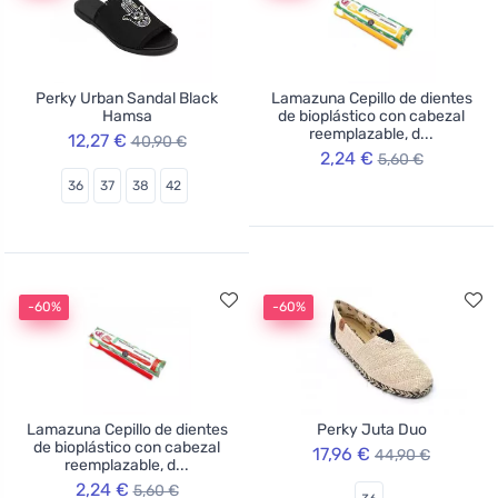
Perky Urban Sandal Black
Lamazuna Cepillo de dientes
Hamsa
de bioplástico con cabezal
reemplazable, d...
12,27 €
40,90 €
2,24 €
5,60 €
36
37
38
42
-60%
-60%
Lamazuna Cepillo de dientes
Perky Juta Duo
de bioplástico con cabezal
17,96 €
44,90 €
reemplazable, d...
2,24 €
5,60 €