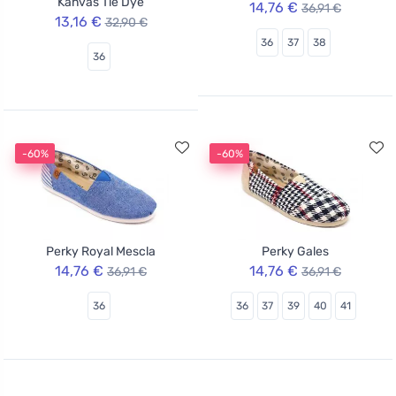
Kanvas Tie Dye
14,76 €
36,91 €
13,16 €
32,90 €
36
37
38
36
-60%
-60%
Perky Royal Mescla
Perky Gales
14,76 €
14,76 €
36,91 €
36,91 €
36
36
37
39
40
41