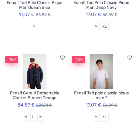
Ecoalf Ted Polo Classic Pique
Ecoalf Ted Polo Classic Pique
Man Ocean Blue
Man Deep Navy
17,07 €
17,07 €
56,89 €
56,89 €
M
M
XL
-70%
-70%
Ecoalf Gerald Detachable
Ecoalf Ted polo classic pique
Jacket Burned Orange
man 2
84,57 €
17,07 €
281,91 €
56,89 €
M
L
XL
M
XL