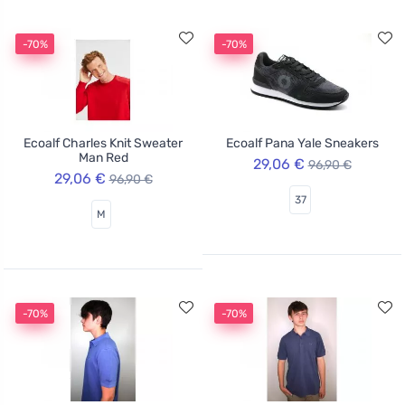
-70%
-70%
Ecoalf Charles Knit Sweater
Ecoalf Pana Yale Sneakers
Man Red
29,06 €
96,90 €
29,06 €
96,90 €
37
M
-70%
-70%