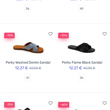
36
40
-70%
-70%
Perky Washed Denim Sandal
Perky Flame Black Sandal
12,27 €
12,27 €
40,90 €
40,90 €
37
36
-70%
-60%