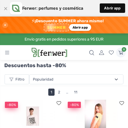
×
Ferwer: perfumes y cosmética
Abrir app
⚡
¡Descuento SUMMER ahora mismo!
×
SUMMER
Abrir app
Envío gratis en pedidos superiores a 95 EUR
0
Descuentos hasta -80%
Filtro
1
2
…
11
-80%
-80%