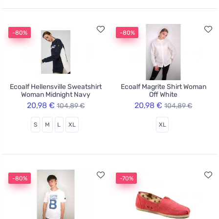
-80%
-80%
Ecoalf Hellensville Sweatshirt
Ecoalf Magrite Shirt Woman
Woman Midnight Navy
Off White
20,98 €
20,98 €
104,89 €
104,89 €
S
M
L
XL
XL
-80%
-70%