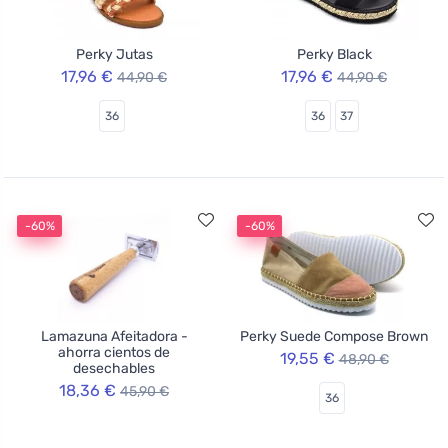
Perky Jutas
Perky Black
17,96 €
17,96 €
44,90 €
44,90 €
36
36
37
-60%
-60%
Lamazuna Afeitadora -
Perky Suede Compose Brown
ahorra cientos de
19,55 €
48,90 €
desechables
18,36 €
45,90 €
36