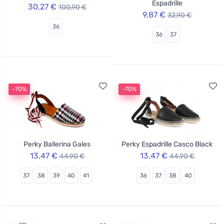
Espadrille
30,27 €
100,90 €
9,87 €
32,90 €
36
36
37
-70%
-70%
Perky Ballerina Gales
Perky Espadrille Casco Black
13,47 €
13,47 €
44,90 €
44,90 €
37
38
39
40
41
36
37
38
40