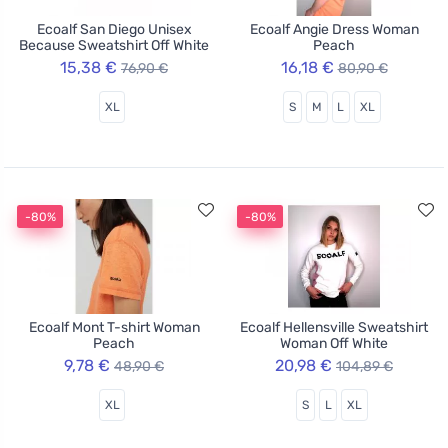
Ecoalf San Diego Unisex
Ecoalf Angie Dress Woman
Because Sweatshirt Off White
Peach
15,38 €
16,18 €
76,90 €
80,90 €
XL
S
M
L
XL
-80%
-80%
Ecoalf Mont T-shirt Woman
Ecoalf Hellensville Sweatshirt
Peach
Woman Off White
9,78 €
20,98 €
48,90 €
104,89 €
XL
S
L
XL