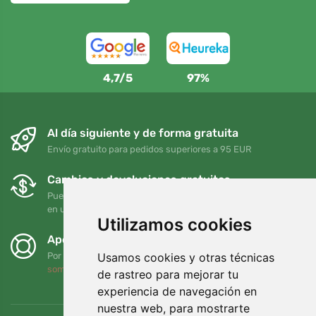
4,7/5
97%
Al día siguiente y de forma gratuita
Envío gratuito para pedidos superiores a 95 EUR
Cambios y devoluciones gratuitos
Puede devolver o cambiar su pedido en cualquier momento
en un plazo de 90 días
Utilizamos cookies
Apoyamos a Trees.org
Usamos cookies y otras técnicas
Por cada pedido plantamos un árbol. Leer más
Quiénes
somos
.
de rastreo para mejorar tu
experiencia de navegación en
nuestra web, para mostrarte