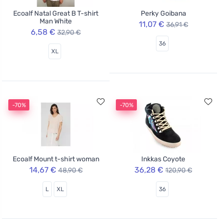
Ecoalf Natal Great B T-shirt
Perky Goibana
Man White
11,07 €
36,91 €
6,58 €
32,90 €
36
XL
-70%
-70%
Ecoalf Mount t-shirt woman
Inkkas Coyote
14,67 €
36,28 €
48,90 €
120,90 €
L
XL
36