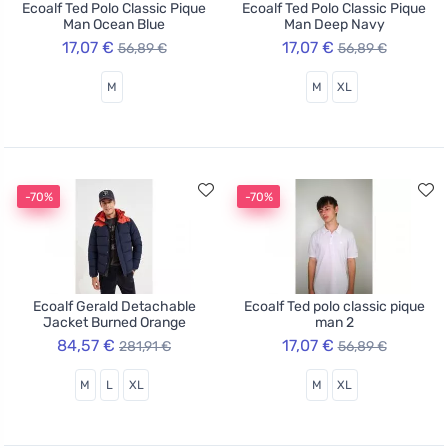
Ecoalf Ted Polo Classic Pique
Ecoalf Ted Polo Classic Pique
Man Ocean Blue
Man Deep Navy
17,07 €
17,07 €
56,89 €
56,89 €
M
M
XL
-70%
-70%
Ecoalf Gerald Detachable
Ecoalf Ted polo classic pique
Jacket Burned Orange
man 2
84,57 €
17,07 €
281,91 €
56,89 €
M
L
XL
M
XL