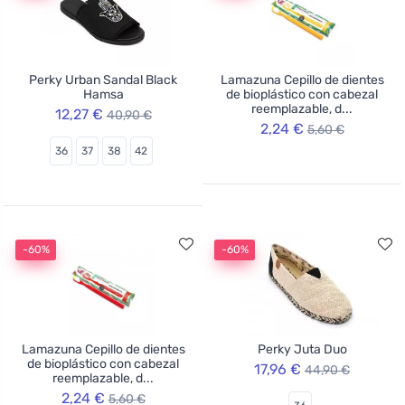
Perky Urban Sandal Black
Lamazuna Cepillo de dientes
Hamsa
de bioplástico con cabezal
reemplazable, d...
12,27 €
40,90 €
2,24 €
5,60 €
36
37
38
42
-60%
-60%
Lamazuna Cepillo de dientes
Perky Juta Duo
de bioplástico con cabezal
17,96 €
44,90 €
reemplazable, d...
2,24 €
5,60 €