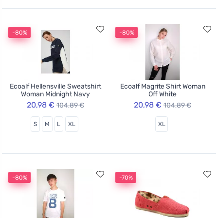
-80%
-80%
Ecoalf Hellensville Sweatshirt
Ecoalf Magrite Shirt Woman
Woman Midnight Navy
Off White
20,98 €
20,98 €
104,89 €
104,89 €
S
M
L
XL
XL
-80%
-70%