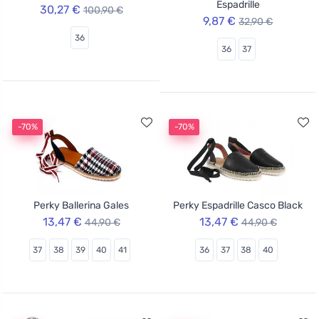
Espadrille
30,27 €
100,90 €
9,87 €
32,90 €
36
36
37
-70%
-70%
Perky Ballerina Gales
Perky Espadrille Casco Black
13,47 €
13,47 €
44,90 €
44,90 €
37
38
39
40
41
36
37
38
40