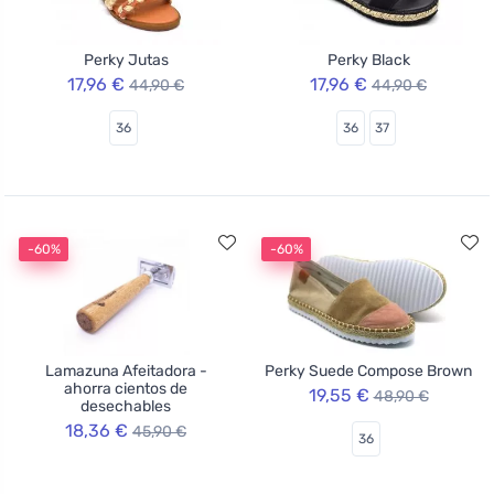
Perky Jutas
Perky Black
17,96 €
17,96 €
44,90 €
44,90 €
36
36
37
-60%
-60%
Lamazuna Afeitadora -
Perky Suede Compose Brown
ahorra cientos de
19,55 €
48,90 €
desechables
18,36 €
45,90 €
36