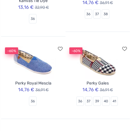
Kanvas Tie Dye
14,76 €
36,91 €
13,16 €
32,90 €
36
37
38
36
-60%
-60%
Perky Royal Mescla
Perky Gales
14,76 €
14,76 €
36,91 €
36,91 €
36
36
37
39
40
41