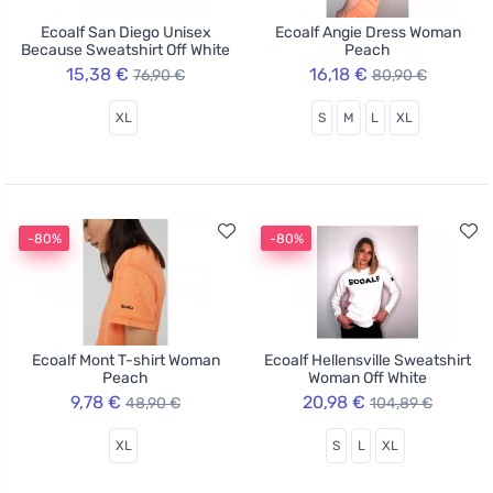
Ecoalf San Diego Unisex
Ecoalf Angie Dress Woman
Because Sweatshirt Off White
Peach
15,38 €
16,18 €
76,90 €
80,90 €
XL
S
M
L
XL
-80%
-80%
Ecoalf Mont T-shirt Woman
Ecoalf Hellensville Sweatshirt
Peach
Woman Off White
9,78 €
20,98 €
48,90 €
104,89 €
XL
S
L
XL