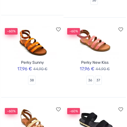
36
-60%
-60%
Perky Sunny
Perky New Kiss
17,96 €
17,96 €
44,90 €
44,90 €
38
36
37
-60%
-60%