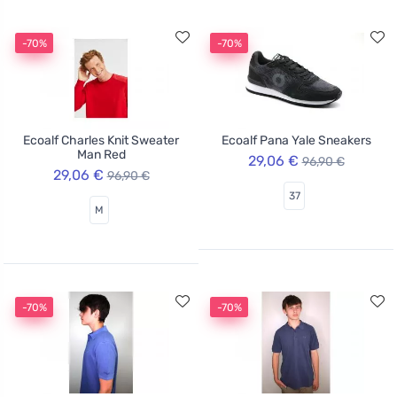
-70%
-70%
Ecoalf Charles Knit Sweater
Ecoalf Pana Yale Sneakers
Man Red
29,06 €
96,90 €
29,06 €
96,90 €
37
M
-70%
-70%