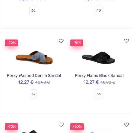
36
40
-70%
-70%
Perky Washed Denim Sandal
Perky Flame Black Sandal
12,27 €
12,27 €
40,90 €
40,90 €
37
36
-70%
-60%