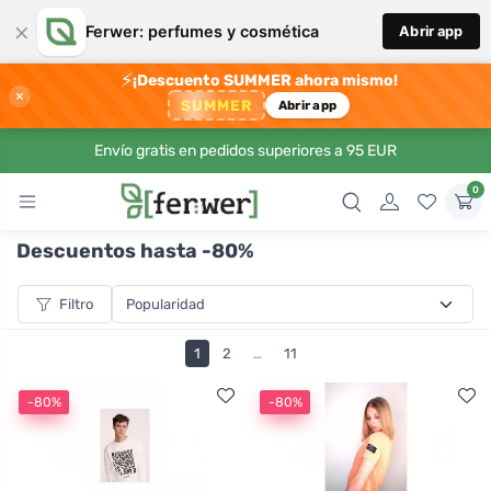
×
Ferwer: perfumes y cosmética
Abrir app
⚡
¡Descuento SUMMER ahora mismo!
×
SUMMER
Abrir app
Envío gratis en pedidos superiores a 95 EUR
0
Descuentos hasta -80%
Filtro
1
2
…
11
-80%
-80%