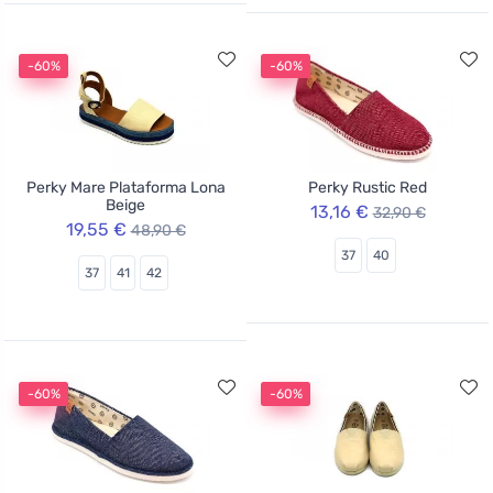
-60%
-60%
Perky Mare Plataforma Lona
Perky Rustic Red
Beige
13,16 €
32,90 €
19,55 €
48,90 €
37
40
37
41
42
-60%
-60%