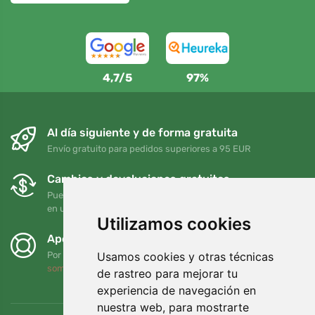
4,7/5
97%
Al día siguiente y de forma gratuita
Envío gratuito para pedidos superiores a 95 EUR
Cambios y devoluciones gratuitos
Puede devolver o cambiar su pedido en cualquier momento
en un plazo de 90 días
Utilizamos cookies
Apoyamos a Trees.org
Usamos cookies y otras técnicas
Por cada pedido plantamos un árbol. Leer más
Quiénes
somos
.
de rastreo para mejorar tu
experiencia de navegación en
nuestra web, para mostrarte