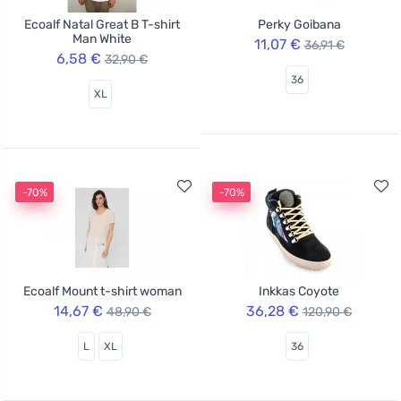
Ecoalf Natal Great B T-shirt
Perky Goibana
Man White
11,07 €
36,91 €
6,58 €
32,90 €
36
XL
-70%
-70%
Ecoalf Mount t-shirt woman
Inkkas Coyote
14,67 €
36,28 €
48,90 €
120,90 €
L
XL
36