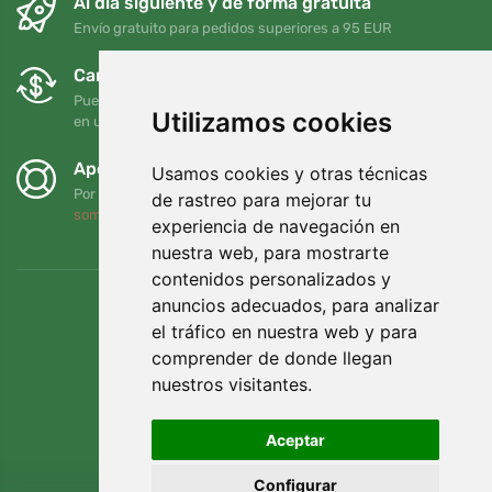
Al día siguiente y de forma gratuita
Envío gratuito para pedidos superiores a 95 EUR
Cambios y devoluciones gratuitos
Puede devolver o cambiar su pedido en cualquier momento
Utilizamos cookies
en un plazo de 90 días
Apoyamos a Trees.org
Usamos cookies y otras técnicas
Por cada pedido plantamos un árbol. Leer más
Quiénes
de rastreo para mejorar tu
somos
.
experiencia de navegación en
nuestra web, para mostrarte
contenidos personalizados y
anuncios adecuados, para analizar
el tráfico en nuestra web y para
comprender de donde llegan
nuestros visitantes.
Aceptar
Configurar