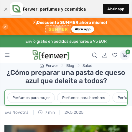
×
Ferwer: perfumes y cosmética
Abrir app
⚡
¡Descuento SUMMER ahora mismo!
×
SUMMER
Abrir app
Envío gratis en pedidos superiores a 95 EUR
0
Ferwer
Blog
Salud
¿Cómo preparar una pasta de queso
azul que deleite a todos?
Perfumes para mujer
Perfumes para hombres
Perfume
Eva Novotná
7 min
29.5.2025