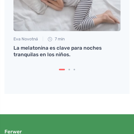
Eva Novotná
7 min
Petr N
los
La melatonina es clave para noches
Solo 
tranquilas en los niños.
día s
y sen
Ferwer