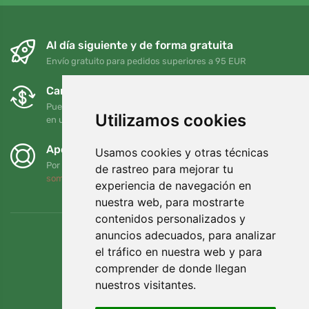
Al día siguiente y de forma gratuita
Envío gratuito para pedidos superiores a 95 EUR
Cambios y devoluciones gratuitos
Puede devolver o cambiar su pedido en cualquier momento
Utilizamos cookies
en un plazo de 90 días
Apoyamos a Trees.org
Usamos cookies y otras técnicas
Por cada pedido plantamos un árbol. Leer más
Quiénes
de rastreo para mejorar tu
somos
.
experiencia de navegación en
nuestra web, para mostrarte
contenidos personalizados y
anuncios adecuados, para analizar
el tráfico en nuestra web y para
comprender de donde llegan
nuestros visitantes.