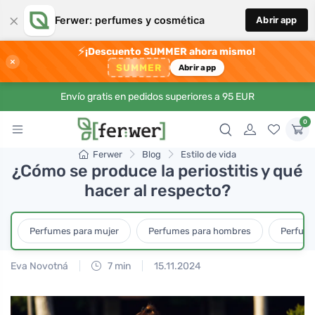
×
Ferwer: perfumes y cosmética
Abrir app
⚡
¡Descuento SUMMER ahora mismo!
×
SUMMER
Abrir app
Envío gratis en pedidos superiores a 95 EUR
0
Ferwer
Blog
Estilo de vida
¿Cómo se produce la periostitis y qué
hacer al respecto?
Perfumes para mujer
Perfumes para hombres
Perfume
Eva Novotná
7 min
15.11.2024