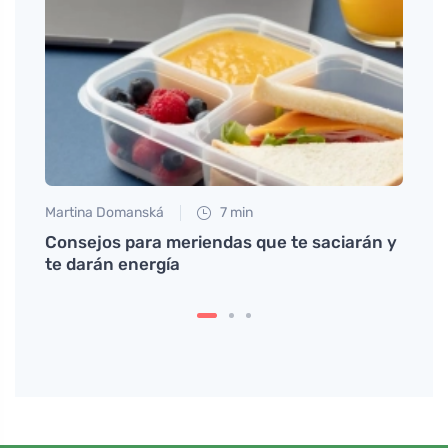
Martina Domanská
7 min
Jan S
ué lo
Consejos para meriendas que te saciarán y
Descu
te darán energía
bizco