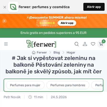
×
Ferwer: perfumes y cosmética
Abrir app
⚡
¡Descuento SUMMER ahora mismo!
×
SUMMER
Abrir app
Envío gratis en pedidos superiores a 95 EUR
0
Ferwer
Blog
Hogar
# Jak si vypěstovat zeleninu na
balkoně Pěstování zeleniny na
balkoně je skvělý způsob, jak mít čer
Perfumes para mujer
Perfumes para hombres
Perfume
Petr Novák
11 min
24.5.2026