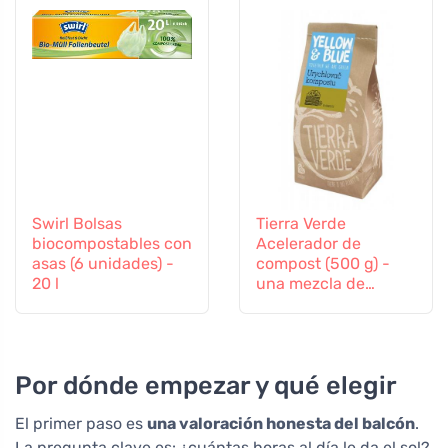
Swirl Bolsas
Tierra Verde
biocompostables con
Acelerador de
asas (6 unidades) -
compost (500 g) -
20 l
una mezcla de
cultivos bacterianos
y enzimas
Por dónde empezar y qué elegir
El primer paso es
una valoración honesta del balcón
.
La pregunta clave es: ¿cuántas horas al día le da el sol?