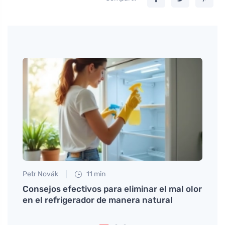
Petr Novák
11 min
Anna 
Consejos efectivos para eliminar el mal olor
Cómo 
en el refrigerador de manera natural
forma