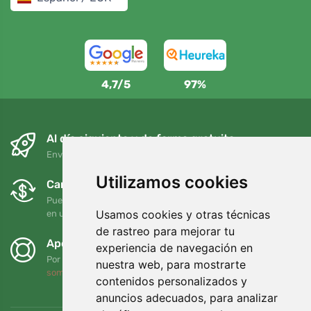
4,7/5
97%
Al día siguiente y de forma gratuita
Envío gratuito para pedidos superiores a 95 EUR
Utilizamos cookies
Cambios y devoluciones gratuitos
Puede devolver o cambiar su pedido en cualquier momento
Usamos cookies y otras técnicas
en un plazo de 90 días
de rastreo para mejorar tu
Apoyamos a Trees.org
experiencia de navegación en
Por cada pedido plantamos un árbol. Leer más
Quiénes
nuestra web, para mostrarte
somos
.
contenidos personalizados y
anuncios adecuados, para analizar